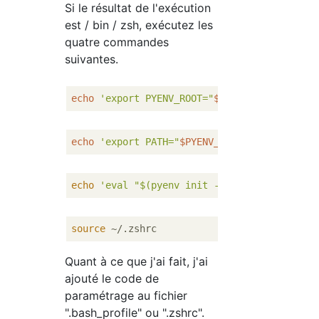
Si le résultat de l'exécution
est / bin / zsh, exécutez les
quatre commandes
suivantes.
echo
'export PYENV_ROOT="
$HOME
/.pyenv"'
echo
'export PATH="
$PYENV_ROOT
/bin:
$PATH
"'
echo
'eval "$(pyenv init -)"'
source
Quant à ce que j'ai fait, j'ai
ajouté le code de
paramétrage au fichier
".bash_profile" ou ".zshrc".