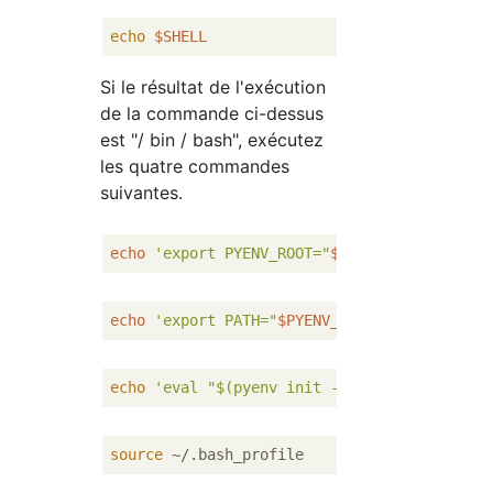
echo
$SHELL
Si le résultat de l'exécution
de la commande ci-dessus
est "/ bin / bash", exécutez
les quatre commandes
suivantes.
echo
'export PYENV_ROOT="
$HOME
/.pyenv"'
echo
'export PATH="
$PYENV_ROOT
/bin:
$PATH
"'
echo
'eval "$(pyenv init -)"'
source