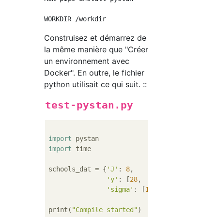
Construisez et démarrez de
la même manière que "Créer
un environnement avec
Docker". En outre, le fichier
python utilisait ce qui suit. ::
test-pystan.py
import
import
 time

schools_dat = {
'J'
: 
8
,

'y'
: [
28
,  
8
, 
-3
,  
7
, 
-1
,  
1
'sigma'
: [
15
, 
10
, 
16
, 
11
,  
9
print(
"Compile started"
)
