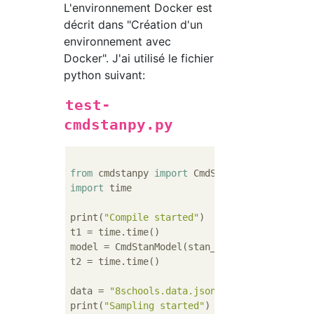
L'environnement Docker est
décrit dans "Création d'un
environnement avec
Docker". J'ai utilisé le fichier
python suivant:
test-
cmdstanpy.py
from
 cmdstanpy 
import
import
 time

print(
"Compile started"
)

t1 = time.time()

model = CmdStanModel(stan_file=
"8schools.st
t2 = time.time()

data = 
"8schools.data.json"
print(
"Sampling started"
)
