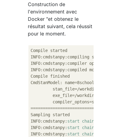
Construction de
l'environnement avec
Docker "et obtenez le
résultat suivant, cela réussit
pour le moment.
Compile started

INFO:cmdstanpy:compiling stan program, exe f
INFO:cmdstanpy:compiler options: stanc_optio
INFO:cmdstanpy:compiled model file: /workdir
Compile finished

CmdStanModel: name=8schools

	 stan_file=/workdir/8schools.stan

	 exe_file=/workdir/8schools

	 compiler_optons=stanc_options=None, cpp_options=None

========================================

Sampling started

INFO:cmdstanpy:
start
chain
1
INFO:cmdstanpy:
start
chain
2
INFO:cmdstanpy:
start
chain
3