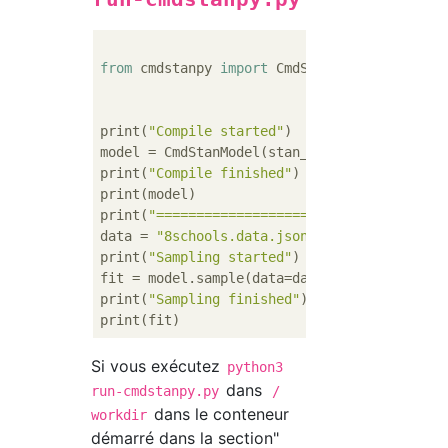
from
 cmdstanpy 
import
 CmdStanModel

print(
"Compile started"
)

model = CmdStanModel(stan_file=
"8schools.st
print(
"Compile finished"
)

print(model)

print(
"====================================
data = 
"8schools.data.json"
print(
"Sampling started"
)

fit = model.sample(data=data)

print(
"Sampling finished"
)

Si vous exécutez
python3
dans
run-cmdstanpy.py
/
dans le conteneur
workdir
démarré dans la section"