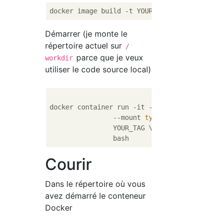
Démarrer (je monte le
répertoire actuel sur
/
parce que je veux
workdir
utiliser le code source local)
docker container run -it --rm --net=host  \

		--mount 
type
=
bind
,src=`
pwd
`
		YOUR_TAG \

Courir
Dans le répertoire où vous
avez démarré le conteneur
Docker