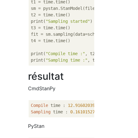
t1 = time.time()

sm = pystan.StanModel(file=
'8schools.stan'
)

t2 = time.time()

print(
"Sampling started"
)

t3 = time.time()

fit = sm.sampling(data=schools_dat, iter=
10
t4 = time.time()

print(
"Compile time :"
, t2 - t1, 
"seconds"
)

print(
"Sampling time :"
, t4 - t3, 
"seconds"
résultat
CmdStanPy
Compile
 time : 
12
.
916020393371582
Sampling
 time : 
0
.
16101527214050293
PyStan