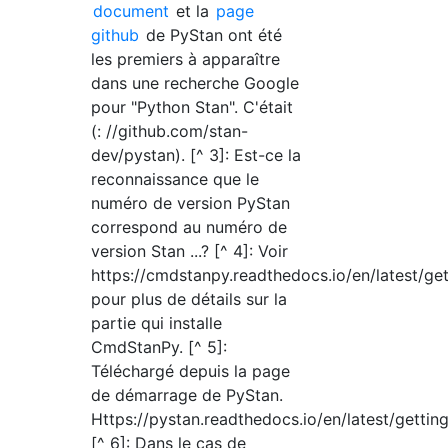
document
et la
page
github
de PyStan ont été
les premiers à apparaître
dans une recherche Google
pour "Python Stan". C'était
(: //github.com/stan-
dev/pystan). [^ 3]: Est-ce la
reconnaissance que le
numéro de version PyStan
correspond au numéro de
version Stan ...? [^ 4]: Voir
https://cmdstanpy.readthedocs.io/en/latest/get
pour plus de détails sur la
partie qui installe
CmdStanPy. [^ 5]:
Téléchargé depuis la page
de démarrage de PyStan.
Https://pystan.readthedocs.io/en/latest/gettin
[^ 6]: Dans le cas de