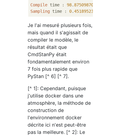
Compile
 time : 
98
.
87509870529175
Sampling
 time : 
0
.
45189523696899414
Je l'ai mesuré plusieurs fois,
mais quand il s'agissait de
compiler le modèle, le
résultat était que
CmdStanPy était
fondamentalement environ
7 fois plus rapide que
PyStan [^ 6] [^ 7].
[^ 1]: Cependant, puisque
j'utilise docker dans une
atmosphère, la méthode de
construction de
l'environnement docker
décrite ici n'est peut-être
pas la meilleure. [^ 2]: Le