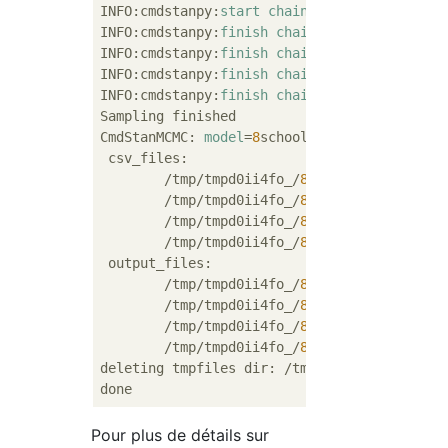
INFO:cmdstanpy:
start
chain
4
INFO:cmdstanpy:
finish
chain
3
INFO:cmdstanpy:
finish
chain
1
INFO:cmdstanpy:
finish
chain
4
INFO:cmdstanpy:
finish
chain
2
Sampling finished

CmdStanMCMC: 
model
=
8
schools chains=
4
[
'metho
 csv_files:

	/tmp/tmpd0ii4fo_/
8
schools
-202009110
	/tmp/tmpd0ii4fo_/
8
schools
-202009110
	/tmp/tmpd0ii4fo_/
8
schools
-202009110
	/tmp/tmpd0ii4fo_/
8
schools
-202009110
 output_files:

	/tmp/tmpd0ii4fo_/
8
schools
-202009110
	/tmp/tmpd0ii4fo_/
8
schools
-202009110
	/tmp/tmpd0ii4fo_/
8
schools
-202009110
	/tmp/tmpd0ii4fo_/
8
schools
-202009110
deleting tmpfiles dir: /tmp/tmpd0ii4fo_

Pour plus de détails sur