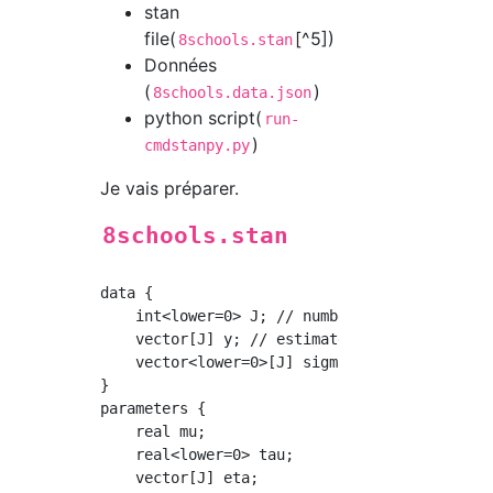
stan
file(
[^5])
8schools.stan
Données
(
)
8schools.data.json
python script(
run-
)
cmdstanpy.py
Je vais préparer.
8schools.stan
data {

    int<lower=0> J; // number of schools

    vector[J] y; // estimated treatment effec
    vector<lower=0>[J] sigma; // s.e. of effe
}

parameters {

    real mu;

    real<lower=0> tau;

    vector[J] eta;
