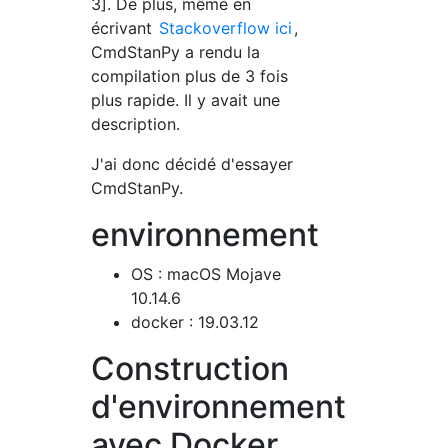
3]. De plus, même en
écrivant
Stackoverflow ici
,
CmdStanPy a rendu la
compilation plus de 3 fois
plus rapide. Il y avait une
description.
J'ai donc décidé d'essayer
CmdStanPy.
environnement
OS : macOS Mojave
10.14.6
docker : 19.03.12
Construction
d'environnement
avec Docker