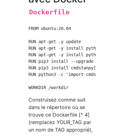
Dockerfile
FROM ubuntu:20.04

RUN apt-get -y update

RUN apt-get -y install python3

RUN apt-get -y install python3-pip

RUN pip3 install --upgrade pip

RUN pip3 install cmdstanpy[all]

RUN python3 -c 'import cmdstanpy; cmdstanpy.i
Construisez comme suit
dans le répertoire où se
trouve ce Dockerfile [^ 4]
(remplacez YOUR_TAG par
un nom de TAG approprié),