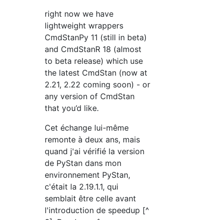
right now we have
lightweight wrappers
CmdStanPy 11 (still in beta)
and CmdStanR 18 (almost
to beta release) which use
the latest CmdStan (now at
2.21, 2.22 coming soon) - or
any version of CmdStan
that you’d like.
Cet échange lui-même
remonte à deux ans, mais
quand j'ai vérifié la version
de PyStan dans mon
environnement PyStan,
c'était la 2.19.1.1, qui
semblait être celle avant
l'introduction de speedup [^