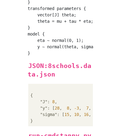
}

transformed parameters {

    vector[J] theta;

    theta = mu + tau * eta;

}

model {

    eta ~ normal(0, 1);

    y ~ normal(theta, sigma);

JSON:8schools.da
ta.json
{

"J"
: 
8
,

"y"
: [
28
,  
8
, 
-3
,  
7
, 
-1
,  
1
, 
18
, 
12
],

"sigma"
: [
15
, 
10
, 
16
, 
11
,  
9
, 
11
, 
10
, 
1
run-cmdstanpy.py