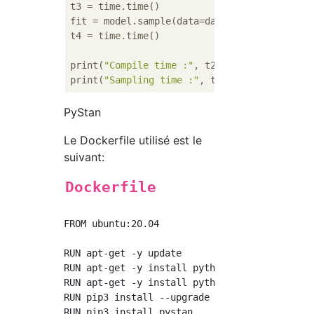
t3 = time.time()

fit = model.sample(data=data)

t4 = time.time()

print(
"Compile time :"
, t2 - t1, 
"seconds"
)

print(
"Sampling time :"
, t4 - t3, 
"seconds"
PyStan
Le Dockerfile utilisé est le
suivant:
Dockerfile
FROM ubuntu:20.04

RUN apt-get -y update

RUN apt-get -y install python3

RUN apt-get -y install python3-pip

RUN pip3 install --upgrade pip

RUN pip3 install pystan
