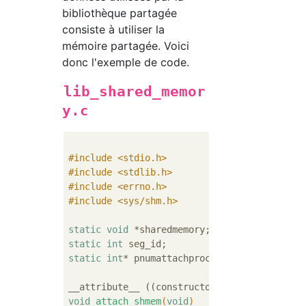
bibliothèque partagée
consiste à utiliser la
mémoire partagée. Voici
donc l'exemple de code.
lib_shared_memor
y.c
#
include
<stdio.h>
#
include
<stdlib.h>
#
include
<errno.h>
#
include
<sys/shm.h>
static
void
 *sharedmemory; 
//Pointeur vers 
static
int
 seg_id;         
//ID de mémoire 
static
int
* pnumattachproc;
//Nombre de proc
void
attach_shmem
(
void
)