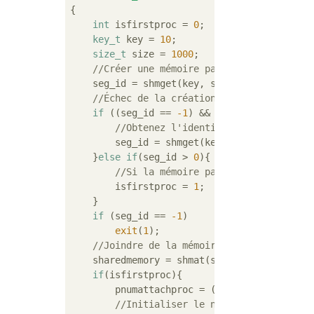
{

int
 isfirstproc = 
0
;

key_t
 key = 
10
;

size_t
 size = 
1000
;

//Créer une mémoire partagée
    seg_id = shmget(key, size, IPC_CREAT | 
//Échec de la création,Et s'il y a une 
if
 ((seg_id == 
-1
) && (errno == EEXIST))
//Obtenez l'identifiant de cette mé
        seg_id = shmget(key, size, 
0
);

    }
else
if
(seg_id > 
0
){

//Si la mémoire partagée est créée 
        isfirstproc = 
1
;

    }

if
 (seg_id == 
-1
)

exit
(
1
);

//Joindre de la mémoire partagée
    sharedmemory = shmat(seg_id, 
NULL
, 
0
);

if
(isfirstproc){

        pnumattachproc = (
int
*)sharedmemory;
//Initialiser le nombre de processu