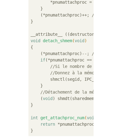
        *pnumattachproc = 
0
;

    }

    (*pnumattachproc)++; 
//Augmenter le nom
}

void
detach_shmem
(
void
)
{

    (*pnumattachproc)--; 
//Décrémenter le n
if
(*pnumattachproc == 
0
){

//Si le nombre de processus attaché
//Donnez à la mémoire partagée l'at
        shmctl(segid, IPC_RMID, 
NULL
);    

    }

//Détachement de la mémoire partagée
    (
void
) shmdt(sharedmemory);

}

int
get_attachproc_num
(
void
)
{

return
 *pnumattachproc;
