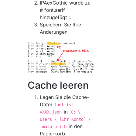
IPAexGothic wurde zu
# font.serif
hinzugefügt :.
Speichern Sie Ihre
Änderungen
Cache leeren
Legen Sie die Cache-
Datei
fontlist-
in
vXXX.json
C: \
Users \ [Ihr Konto] \
in den
.matplotlib
Papierkorb