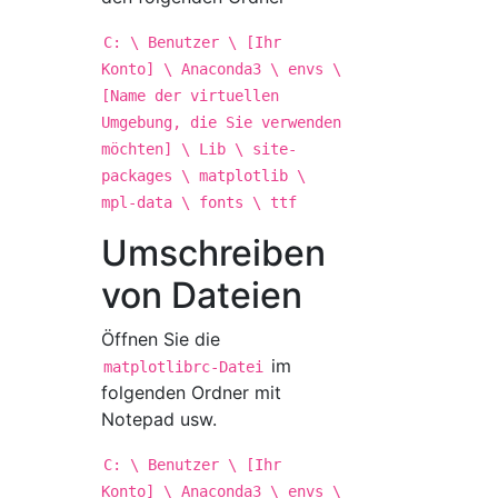
C: \ Benutzer \ [Ihr
Konto] \ Anaconda3 \ envs \
[Name der virtuellen
Umgebung, die Sie verwenden
möchten] \ Lib \ site-
packages \ matplotlib \
mpl-data \ fonts \ ttf
Umschreiben
von Dateien
Öffnen Sie die
im
matplotlibrc-Datei
folgenden Ordner mit
Notepad usw.
C: \ Benutzer \ [Ihr
Konto] \ Anaconda3 \ envs \