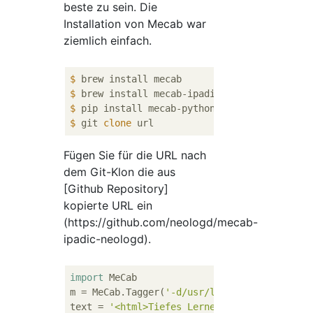
beste zu sein. Die
Installation von Mecab war
ziemlich einfach.
$
 brew install mecab
$
 brew install mecab-ipadic
$
 pip install mecab-python3
$
 git 
clone
 url
Fügen Sie für die URL nach
dem Git-Klon die aus
[Github Repository]
kopierte URL ein
(https://github.com/neologd/mecab-
ipadic-neologd).
import
 MeCab

m = MeCab.Tagger(
'-d/usr/local/lib/mecab/di
text = 
'<html>Tiefes Lernen von Grund auf n