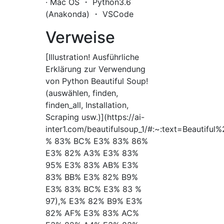
· Mac OS ・ Python3.6
(Anakonda) ・ VSCode
Verweise
[Illustration! Ausführliche
Erklärung zur Verwendung
von Python Beautiful Soup!
(auswählen, finden,
finden_all, Installation,
Scraping usw.)](https://ai-
inter1.com/beautifulsoup_1/#:~:text=Beau
% 83% BC% E3% 83% 86%
E3% 82% A3% E3% 83%
95% E3% 83% AB% E3%
83% BB% E3% 82% B9%
E3% 83% BC% E3% 83 %
97),% E3% 82% B9% E3%
82% AF% E3% 83% AC%