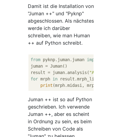
Damit ist die Installation von
"Juman ++" und "Pyknp"
abgeschlossen. Als nächstes
werde ich darüber
schreiben, wie man Human
++ auf Python schreibt.
from
 pyknp.juman.juman 
import
 Juman

juman = Juman()

result = juman.analysis(
"Ausländerregierung
for
 mrph 
in
 result.mrph_list():

print
Juman ++ ist so auf Python
geschrieben. Ich verwende
Juman ++, aber es scheint
in Ordnung zu sein, es beim
Schreiben von Code als
"Juman" zu belassen.