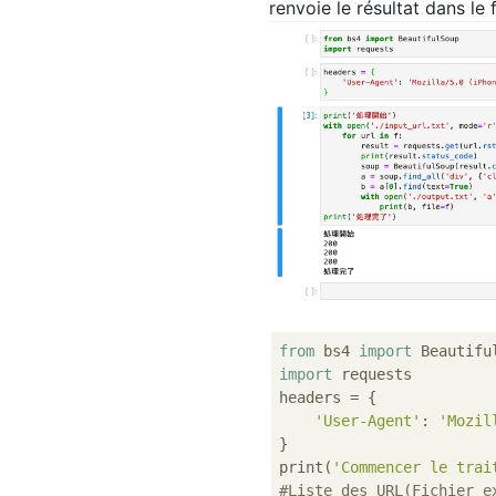
renvoie le résultat dans le 
from
 bs4 
import
import
 requests

headers = {

'User-Agent'
: 
'Mozil
}

print(
'Commencer le trai
#Liste des URL(Fichier e