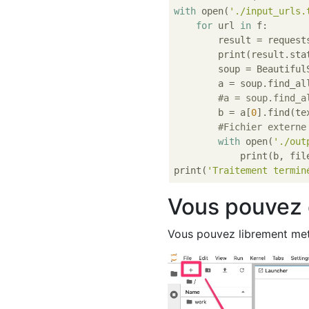
with
 open(
'./input_urls.
for
 url 
in
 f:

        result = request
        print(result.stat
        soup = Beautiful
        a = soup.find_al
#a = soup.find_a
        b = a[
0
].find(te
#Fichier externe
with
 open(
'./out
            print(b, file
print(
'Traitement termin
Vous pouvez é
Vous pouvez librement met