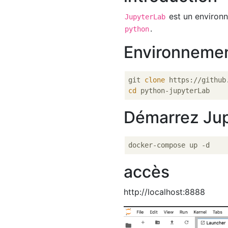
est un environn
JupyterLab
.
python
Environneme
git 
clone
cd
Démarrez Ju
accès
http://localhost:8888