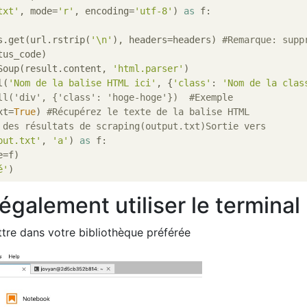
txt'
, mode=
'r'
, encoding=
'utf-8'
) 
as
 f:

s.get(url.rstrip(
'\n'
), headers=headers) 
#Remarque: supp
us_code)

Soup(result.content, 
'html.parser'
)

l(
'Nom de la balise HTML ici'
, {
'class'
: 
'Nom de la clas
ll('div', {'class': 'hoge-hoge'})  #Exemple
xt=
True
) 
#Récupérez le texte de la balise HTML
 des résultats de scraping(output.txt)Sortie vers
put.txt'
, 
'a'
) 
as
 f:

=f)

é'
galement utiliser le terminal
tre dans votre bibliothèque préférée