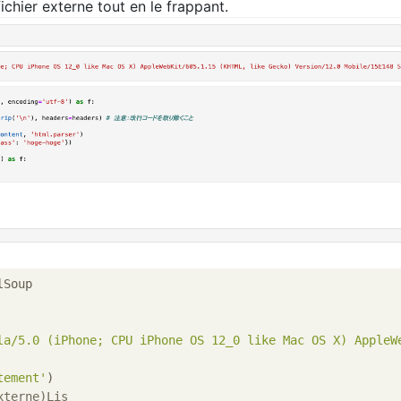
fichier externe tout en le frappant.
la/5.0 (iPhone; CPU iPhone OS 12_0 like Mac OS X) AppleW
tement'
xterne)Lis