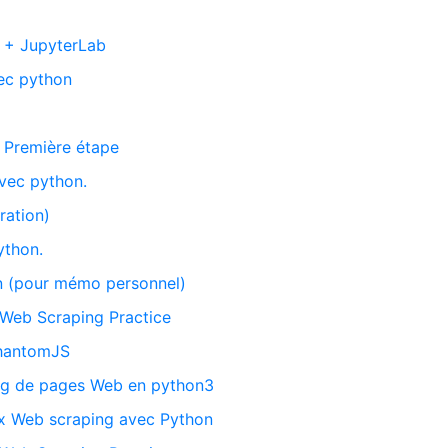
 + JupyterLab
ec python
 Première étape
vec python.
ration)
ython.
n (pour mémo personnel)
 Web Scraping Practice
PhantomJS
ing de pages Web en python3
ux Web scraping avec Python