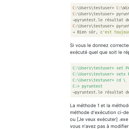
C
:\Users\testuser> 
C
:\Wi
C
:\Users\testuser> pyrunt
C
:\Users\testuser> pyrunt
→ Bien sûr, c
'est toujou
Si vous le donnez correctem
exécuté quel que soit le ré
C:\Users\testuser> set P
C:\Users\testuser> setx 
C:\Users\testuser> cd \
C:> pyruntest
La méthode 1 et la métho
méthode d'exécution ci-des
ou [Je veux exécuter] .exe
vous n'avez pas à modifier