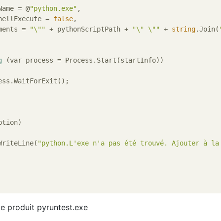
Name = @
"python.exe"
,

ShellExecute = 
false
,

ments = 
"\""
 + pythonScriptPath + 
"\" \""
 + 
string
.Join(
g
 (var process = Process.Start(startInfo))

tion)

le.WriteLine(
"python.L'exe n'a pas été trouvé. Ajouter à la
e produit pyruntest.exe