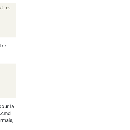
tre
our la
 .cmd
rmais,