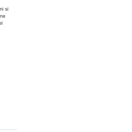
ni si
 ne
el