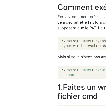
Comment exéc
Écrivez comment créer un
cela devrait être fait lors
supposant que le PATH du 
C
:\Users\testuser> pytho
Mais si vous n'avez pas ass
C
:\
Users
\
testuser
> 
pyrun
→ 
Erreur
1.Faites un w
fichier cmd