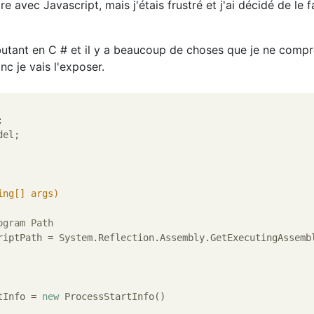
re avec Javascript, mais j'étais frustré et j'ai décidé de le f
butant en C # et il y a beaucoup de choses que je ne comp
c je vais l'exposer.
el;

ing
[] args)
ogram Path
criptPath = System.Reflection.Assembly.GetExecutingAssemb
tInfo = 
new
 ProcessStartInfo()
