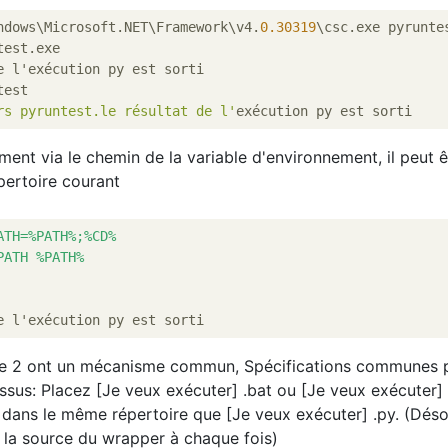
ndows\Microsoft.NET\Framework\v4.
0.30319
est.exe

est

rs pyruntest.le résultat de l'
ent via le chemin de la variable d'environnement, il peut ê
pertoire courant
ATH=%PATH%;%CD%
PATH %PATH%
de 2 ont un mécanisme commun, Spécifications communes p
sus: Placez [Je veux exécuter] .bat ou [Je veux exécuter]
 dans le même répertoire que [Je veux exécuter] .py. (Déso
 la source du wrapper à chaque fois)