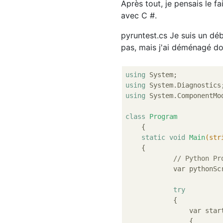
Après tout, je pensais le fai
avec C #.
pyruntest.cs Je suis un dé
pas, mais j'ai déménagé don
using
using
using
 System.ComponentMod
class
Program
    {
static
void
Main
(
str
{

// Python Pr
	    var pythonS
try
	    {

	        var star
	        {
