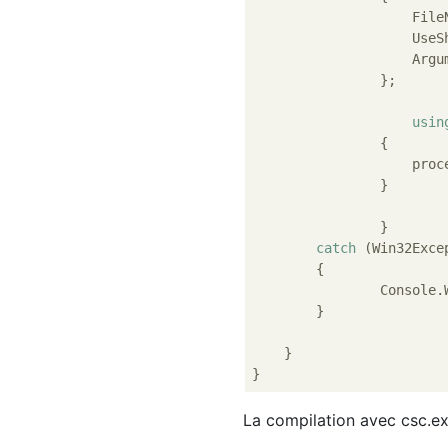
	            File
	            Use
	            Argu
	    	};

usin
	        {

	            process.WaitForExit();

	        }

		}

catch
 (Win32Excep
    	{

    		Conso
    	}

    }

La compilation avec csc.ex