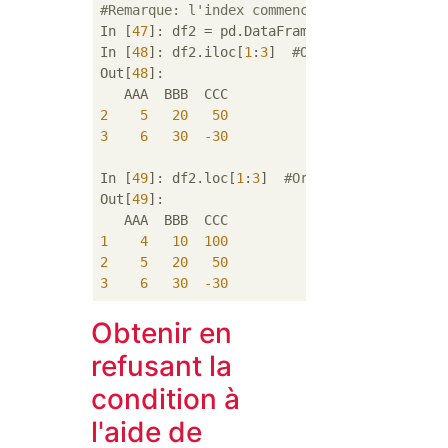
#Remarque: l'index commence à 1
In [
47
]: df2 = pd.DataFrame(data=data, inde
In [
48
]: df2.iloc[
1
:
3
]  
#Orienté position
Out[
48
]: 

2
5
20
50
3
6
30
-30
In [
49
]: df2.loc[
1
:
3
]  
#Orienté label
Out[
49
]: 

1
4
10
100
2
5
20
50
3
6
30
-30
Obtenir en
refusant la
condition à
l'aide de