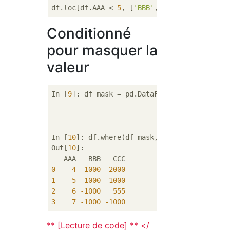
df.loc[df.AAA < 
5
, [
'BBB'
, 
'CCC'
]] = 
2000
Conditionné
pour masquer la
valeur
In [
9
]: df_mask = pd.DataFrame({
'AAA'
: [
Tru
'BBB'
: [
Fal
'CCC'
: [
Tru
In [
10
]: df.where(df_mask, 
-1000
)

Out[
10
]: 

0
4
-1000
2000
1
5
-1000
-1000
2
6
-1000
555
3
7
-1000
-1000
** [Lecture de code] ** </