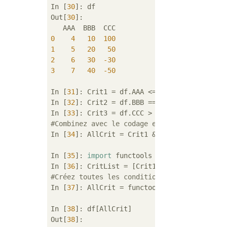
In [
30
]: df

Out[
30
]: 

0
4
10
100
1
5
20
50
2
6
30
-30
3
7
40
-50
In [
31
]: Crit1 = df.AAA <= 
5.5
In [
32
]: Crit2 = df.BBB == 
10.0
In [
33
]: Crit3 = df.CCC > 
-40.0
#Combinez avec le codage en dur
In [
34
]: AllCrit = Crit1 & Crit2 & Crit3

In [
35
]: 
import
 functools

In [
36
#Créez toutes les conditions (intégrées) av
In [
37
]: AllCrit = functools.reduce(
lambda
 
In [
38
]: df[AllCrit]

Out[
38
]: 
