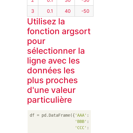
3
0.1
40
-50
Utilisez la
fonction argsort
pour
sélectionner la
ligne avec les
données les
plus proches
d'une valeur
particulière
df = pd.DataFrame({
'AAA'
: [
4
, 
5
, 
6
, 
7
],

'BBB'
: [
10
, 
20
, 
30
, 
40
],

'CCC'
: [
100
, 
50
, 
-30
, 
-5