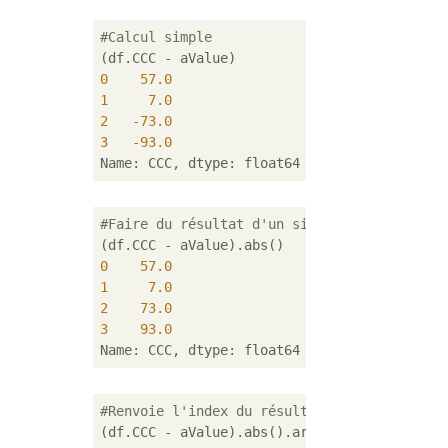
#Calcul simple
0
57.0
1
7.0
2
-73.0
3
-93.0
#Faire du résultat d'un simple calcul une v
0
57.0
1
7.0
2
73.0
3
93.0
#Renvoie l'index du résultat du tri des nom