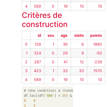
4
589
0
19
10
10
Critères de
construction
id
sex
age
visits
points
0
128
1
36
6
1980
1
324
0
29
9
-50
2
287
0
41
12
-239
3
423
1
33
33
1570
4
589
0
19
10
10
# (Une condition) & (Condition B)et entraîn
df.loc[(df[
'BBB'
] < 
25
) & (df[
'CCC'
] >= 
-40
0
4
1
5