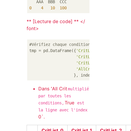
0
4
10
100
** [Lecture de code] ** </
font>
#Vérifiez chaque condition comme une trame 
tmp = pd.DataFrame({
'CritList_0'
:CritList[
0
'CritList_1'
:CritList[
1
'CritList_2'
:CritList[
2
'AllCrit'
:AllCrit.tolist
                   }, index=[
0
,
1
,
2
,
3
Dans ʻAll Crit
multiplié
par toutes les
True
conditions,
est
la ligne avec l'index
0`.
CritList_0
CritList_1
CritList_2