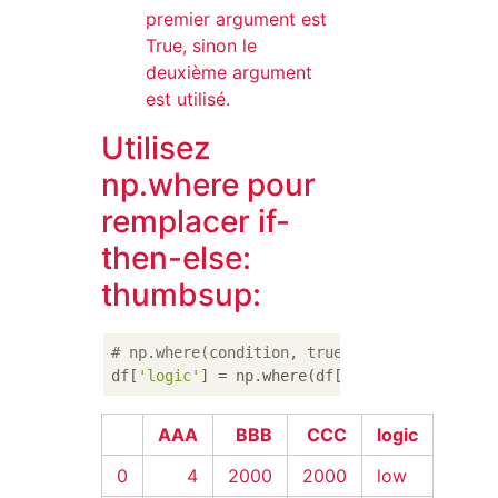
premier argument est
True, sinon le
deuxième argument
est utilisé.
Utilisez
np.where pour
remplacer if-
then-else:
thumbsup:
# np.where(condition, true, false)
df[
'logic'
] = np.where(df[
'AAA'
] > 
5
, 
'high
AAA
BBB
CCC
logic
0
4
2000
2000
low