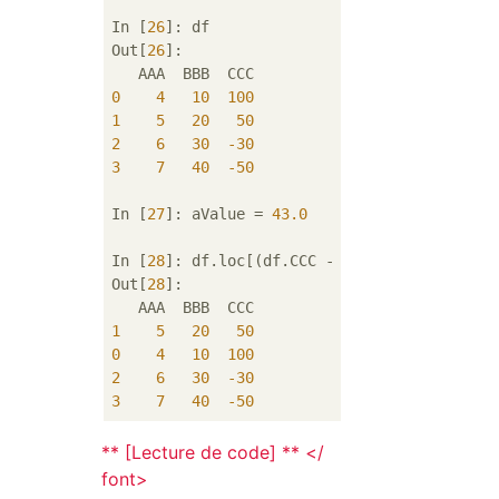
In [
26
]: df

Out[
26
]: 

0
4
10
100
1
5
20
50
2
6
30
-30
3
7
40
-50
In [
27
]: aValue = 
43.0
In [
28
]: df.loc[(df.CCC - aValue).abs().args
Out[
28
]: 

1
5
20
50
0
4
10
100
2
6
30
-30
3
7
40
-50
** [Lecture de code] ** </
font>