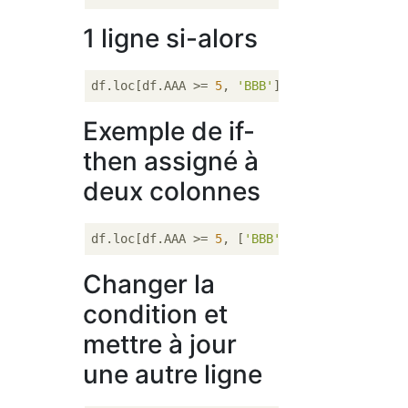
1 ligne si-alors
df.loc[df.AAA >= 
5
, 
'BBB'
] = 
-1
Exemple de if-
then assigné à
deux colonnes
df.loc[df.AAA >= 
5
, [
'BBB'
, 
'CCC'
]] = 
555
Changer la
condition et
mettre à jour
une autre ligne