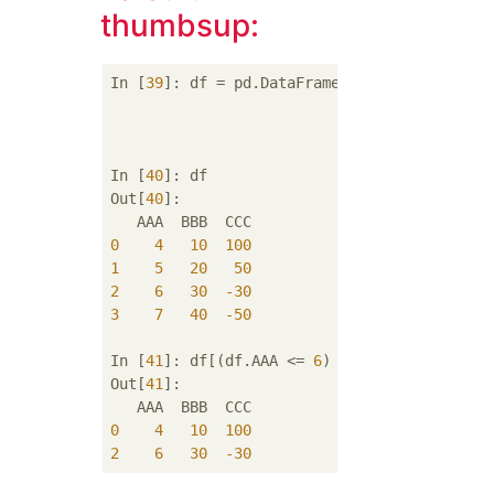
thumbsup:
In [
39
]: df = pd.DataFrame({
'AAA'
: [
4
, 
5
, 
6
'BBB'
: [
10
, 
20
,
'CCC'
: [
100
, 
50
In [
40
]: df

Out[
40
]: 

0
4
10
100
1
5
20
50
2
6
30
-30
3
7
40
-50
In [
41
]: df[(df.AAA <= 
6
) & (df.index.isin(
Out[
41
]: 

0
4
10
100
2
6
30
-30