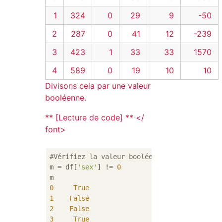
1
324
0
29
9
-50
2
287
0
41
12
-239
3
423
1
33
33
1570
4
589
0
19
10
10
Divisons cela par une valeur
booléenne.
** [Lecture de code] ** </
font>
#Vérifiez la valeur booléenne de m
m = df[
'sex'
] != 
0
0
True
1
False
2
False
3
True