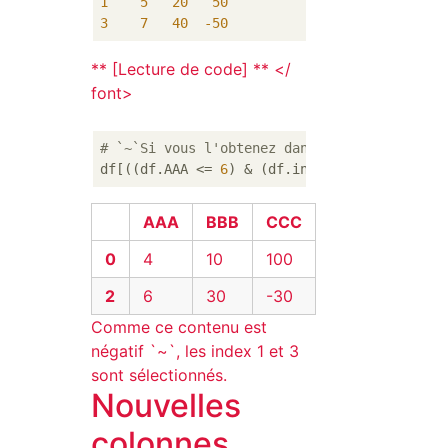
1
5
20
50
3
7
40
-50
** [Lecture de code] ** </
font>
# `~`Si vous l'obtenez dans la condition qu
df[((df.AAA <= 
6
) & (df.index.isin([
0
, 
2
, 
4
AAA
BBB
CCC
0
4
10
100
2
6
30
-30
Comme ce contenu est
négatif `~`, les index 1 et 3
sont sélectionnés.
Nouvelles
colonnes