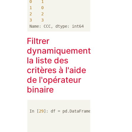
0
1
1
0
2
2
3
3
Filtrer
dynamiquement
la liste des
critères à l'aide
de l'opérateur
binaire
In [
29
]: df = pd.DataFrame({
'AAA'
: [
4
, 
5
, 
6
'BBB'
: [
10
, 
20
,
'CCC'
: [
100
, 
50