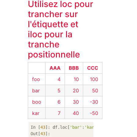
Utilisez loc pour
trancher sur
l'étiquette et
iloc pour la
tranche
positionnelle
AAA
BBB
CCC
foo
4
10
100
bar
5
20
50
boo
6
30
-30
kar
7
40
-50
In [
43
]: df.loc[
'bar'
:
'kar'
]  
# Label
Out[
43
]: 
