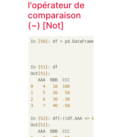
l'opérateur de
comparaison
(~) [Not]
In [
50
]: df = pd.DataFrame({
'AAA'
: [
4
, 
5
, 
6
'BBB'
: [
10
, 
20
,
'CCC'
: [
100
, 
50
In [
51
]: df

Out[
51
]: 

0
4
10
100
1
5
20
50
2
6
30
-30
3
7
40
-50
In [
52
]: df[~((df.AAA <= 
6
) & (df.index.isi
Out[
52
]: 
