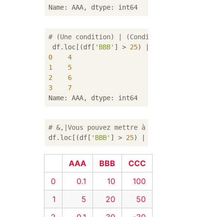
# (Une condition) | (Condition B)ou entraîn
 df.loc[(df[
'BBB'
] > 
25
) | (df[
'CCC'
] >= 
-4
0
4
1
5
2
6
3
7
# &,|Vous pouvez mettre à jour les données 
df.loc[(df[
'BBB'
] > 
25
) | (df[
'CCC'
] >= 
75
)
AAA
BBB
CCC
0
0.1
10
100
1
5
20
50
2
0.1
30
-30