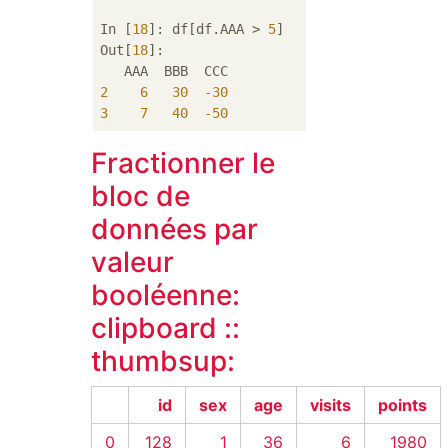
In [
18
]: df[df.AAA > 
5
]

Out[
18
]: 

2
6
30
-30
3
7
40
-50
Fractionner le
bloc de
données par
valeur
booléenne:
clipboard ::
thumbsup:
id
sex
age
visits
points
0
128
1
36
6
1980