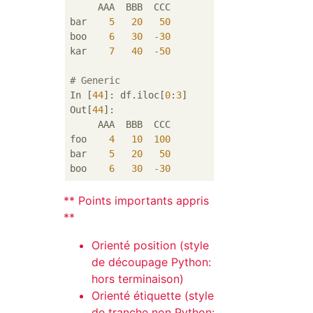
     AAA  BBB  CCC

bar    
5
20
50
boo    
6
30
-30
kar    
7
40
-50
# Generic
In [
44
]: df.iloc[
0
:
3
]

Out[
44
]: 

     AAA  BBB  CCC

foo    
4
10
100
bar    
5
20
50
boo    
6
30
-30
** Points importants appris
**
Orienté position (style
de découpage Python:
hors terminaison)
Orienté étiquette (style
de tranche non Python: