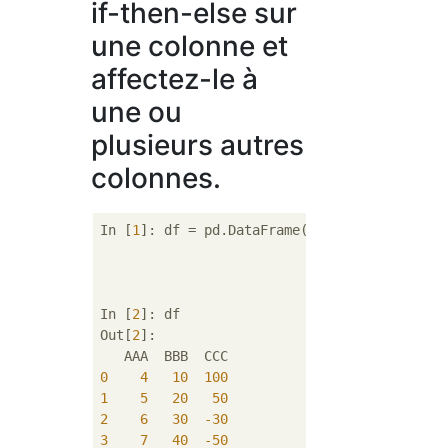
if-then-else sur
une colonne et
affectez-le à
une ou
plusieurs autres
colonnes.
In [
1
]: df = pd.DataFrame({
'AAA'
: [
4
, 
5
, 
6
,
'BBB'
: [
10
, 
20
, 
'CCC'
: [
100
, 
50
,
In [
2
]: df

Out[
2
]: 

0
4
10
100
1
5
20
50
2
6
30
-30
3
7
40
-50