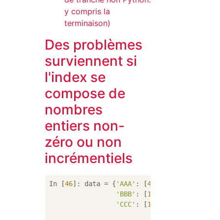
y compris la
terminaison)
Des problèmes
surviennent si
l'index se
compose de
nombres
entiers non-
zéro ou non
incrémentiels
In [
46
]: data = {
'AAA'
: [
4
, 
5
, 
6
, 
7
],

'BBB'
: [
10
, 
20
, 
30
, 
40
],

'CCC'
: [
100
, 
50
, 
-30
, 
-50
]}