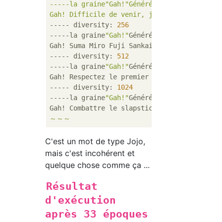
-----la graine"Gah!"Généré par:

Gah! Difficile de venir, je suis désolé de 
----- diversity: 
256
-----la graine
"Gah!"
Généré par:

Gah! Suma Miro Fuji Sankai Venezia Jornot Wo
----- diversity: 
512
-----la graine
"Gah!"
Généré par:

Gah! Respectez le premier courage misérable 
----- diversity: 
1024
-----la graine
"Gah!"
Généré par:

Gah! Combattre le slapstick de requin F, le
C'est un mot de type Jojo,
mais c'est incohérent et
quelque chose comme ça ...
Résultat
d'exécution
après 33 époques