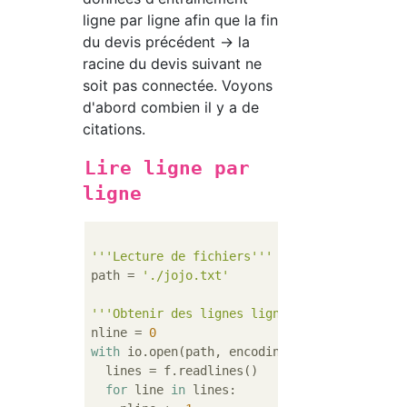
ligne par ligne afin que la fin
du devis précédent → la
racine du devis suivant ne
soit pas connectée. Voyons
d'abord combien il y a de
citations.
Lire ligne par
ligne
'''Lecture de fichiers'''
path = 
'./jojo.txt'
'''Obtenir des lignes ligne par ligne'''
nline = 
0
with
 io.open(path, encoding=
'utf-8'
) 
as
 f:

  lines = f.readlines()

for
 line 
in
 lines:
