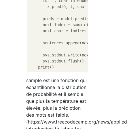
for
 t, char 
in
 enumerate(sentence):

        x_pred[
0
, t, char_indices[char]] = 
      preds = model.predict(x_pred, verbose
      next_index = sample(preds, diversity)

      next_char = indices_char[next_index]

      sentences.append(next_char)

      sys.stdout.write(next_char)

      sys.stdout.flush()

sample est une fonction qui
échantillonne la distribution
de probabilité et il semble
que plus la température est
élevée, plus la prédiction
des mots est faible.
(https://www.freecodecamp.org/news/applied
introduction-to-lstms-for-