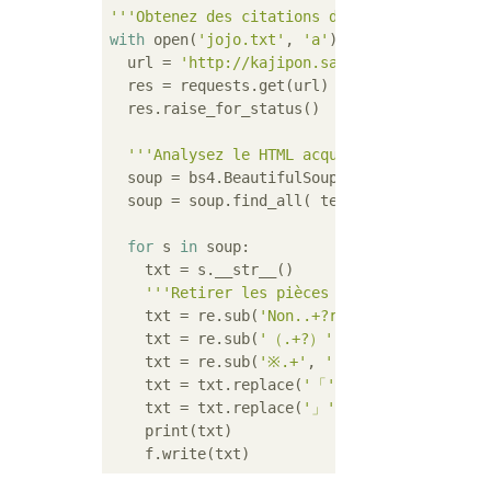
'''Obtenez des citations de Jojo'''
with
 open(
'jojo.txt'
, 
'a'
) 
as
 f:

  url = 
'http://kajipon.sakura.ne.jp/art/jo
  res = requests.get(url)

  res.raise_for_status()

'''Analysez le HTML acquis et n'acquérez 
  soup = bs4.BeautifulSoup(res.content, 
'ht
  soup = soup.find_all( text=re.compile(
"「
for
 s 
in
 soup:

    txt = s.__str__()

'''Retirer les pièces supplémentaires''
    txt = re.sub(
'Non..+?rouleau'
, 
''
, txt)

    txt = re.sub(
'（.+?）'
, 
''
, txt)

    txt = re.sub(
'※.+'
, 
''
, txt)

    txt = txt.replace(
'「'
, 
''
)

    txt = txt.replace(
'」'
, 
''
)

    print(txt)
