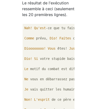
Le résultat de l'exécution
ressemble à ceci (seulement
les 20 premières lignes).
Nah!
Qu'est
-ce que tu fais! 
Yuru
-san!

Comme
 prévu, 
Dio!
Faites
 ce que nous ne pou
Dioooooooo!
Vous
 êtes! 
Jusqu'à
 ce que tu pl
Dio!
Si
 votre stupide baiser visait cela, i
Le
 motif du combat est différent de vous les
Ne
 vous en débarrassez pas! 
Rich
Ama
-chan!

Je
 vais quitter les humains! 
Jojo!
 !!

Non!
L'esprit
 de ce père est ... son fils 
J