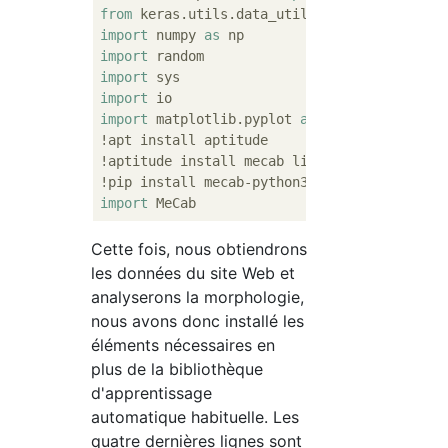
from
 keras.utils.data_utils 
import
import
 numpy 
as
import
import
import
import
 matplotlib.pyplot 
as
 plt

!apt install aptitude

!aptitude install mecab libmecab-dev mecab-
!pip install mecab-python3==
0.7
import
Cette fois, nous obtiendrons
les données du site Web et
analyserons la morphologie,
nous avons donc installé les
éléments nécessaires en
plus de la bibliothèque
d'apprentissage
automatique habituelle. Les
quatre dernières lignes sont