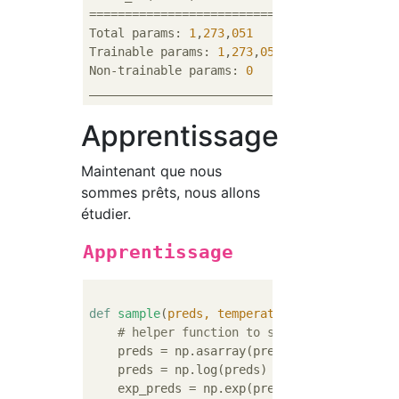
============================================
Total params: 
1
,
273
,
051
Trainable params: 
1
,
273
,
051
Non-trainable params: 
0
Apprentissage
Maintenant que nous
sommes prêts, nous allons
étudier.
Apprentissage
def
sample
(
preds, temperature=
1.0
):
# helper function to sample an index fr
    preds = np.asarray(preds).astype(
'float
    preds = np.log(preds) / temperature

    exp_preds = np.exp(preds)
