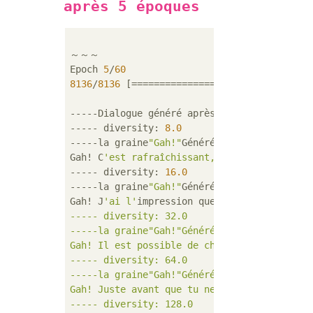
après 5 époques
～～～

Epoch 
5
/
60
8136
/
8136
 [==============================] 
-----Dialogue généré après 
4
 époques:

----- diversity: 
8.0
-----la graine
"Gah!"
Généré par:

Gah! C
'est rafraîchissant, tout le monde s'
----- diversity: 
16.0
-----la graine
"Gah!"
Généré par:

Gah! J
'ai l'
impression que je vais t
'appeler
----- diversity: 32.0

-----la graine"Gah!"Généré par:

Gah! Il est possible de chercher un singe, m
----- diversity: 64.0

-----la graine"Gah!"Généré par:

Gah! Juste avant que tu ne le saches, un gro
----- diversity: 128.0
