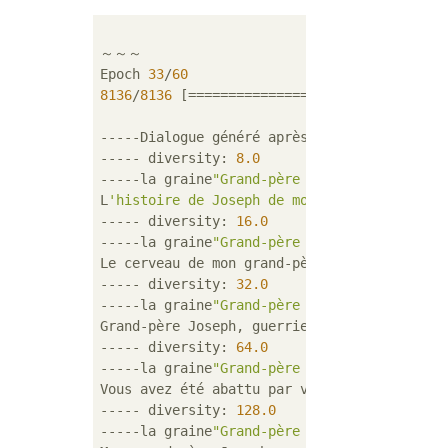
～～～

Epoch 
33
/
60
8136
/
8136
 [==============================] 
-----Dialogue généré après 
32
 époques:

----- diversity: 
8.0
-----la graine
"Grand-père Joseph"
Généré par:
L
'histoire de Joseph de mon grand-père, je 
----- diversity: 
16.0
-----la graine
"Grand-père Joseph"
Généré par:
Le cerveau de mon grand-père Joseph a une vi
----- diversity: 
32.0
-----la graine
"Grand-père Joseph"
Généré par:
Grand-père Joseph, guerrier aaaaaaa--.. de!

----- diversity: 
64.0
-----la graine
"Grand-père Joseph"
Généré par:
Vous avez été abattu par votre grand-père Jo
----- diversity: 
128.0
-----la graine
"Grand-père Joseph"
Généré par: