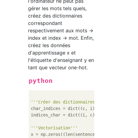
l'ordinateur ne peut pas
gérer les mots tels quels,
créez des dictionnaires
correspondant
respectivement aux mots →
index et index → mot. Enfin,
créez les données
d'apprentissage x et
l'étiquette d'enseignant y en
tant que vecteur one-hot.
python
'''Créer des dictionnaires correspondant à 
char_indices = dict((c, i) 
for
 i, c 
in
 enum
indices_char = dict((i, c) 
for
 i, c 
in
 enum
'''Vectorisation'''
x = np.zeros((len(sentences), maxlen, len(ch