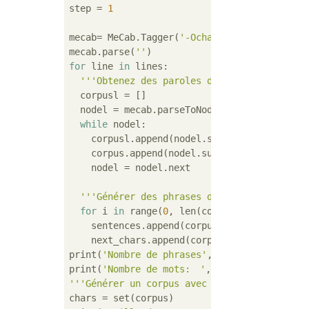
step = 
1
mecab= MeCab.Tagger(
'-Ochasen'
)

mecab.parse(
''
for
 line 
in
 lines:

'''Obtenez des paroles de partie pour cha
  corpusl = []

  nodel = mecab.parseToNode(line)

while
 nodel:

    corpusl.append(nodel.surface)

    corpus.append(nodel.surface)

    nodel = nodel.next

'''Générer des phrases d'apprentissage et
for
 i 
in
 range(
0
, len(corpusl) - maxlen, s
    sentences.append(corpusl[i: i + maxlen])
    next_chars.append(corpusl[i + maxlen])

print(
'Nombre de phrases'
, len(sentences))

print(
'Nombre de mots:　'
'''Générer un corpus avec les mots en doubl
chars = set(corpus)
