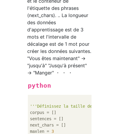
et le conteneur de
l'étiquette des phrases
(next_chars). .. La longueur
des données
d'apprentissage est de 3
mots et l'intervalle de
décalage est de 1 mot pour
créer les données suivantes.
"Vous êtes maintenant" →
"jusqu'à" "Jusqu'à présent"
→ "Manger" ・ ・ ・
python
'''Définissez la taille de la phrase et l'i
corpus = []

sentences = []

next_chars = []

maxlen = 
3