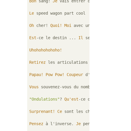
Bon
 sang! 
Je
 vais entrer dans cette salle e
Le
 speed wagon part cool

Oh
 cher! 
Quoi!
Moi
 avec un bras cassé! 
Je
 t
Est
-ce le destin ... 
Il
 se peut que la renc
Uhohohohohoho!
Retirez
 les articulations et étendez vos br
Papau!
Pow
Pow!
Coupeur
 d'ondulations! !!

Vous
 souvenez-vous du nombre de pains que vo
"Ondulations"
? 
Qu'est
-ce que la 
"méthode de
Surprenant!
Ce
 sont les cheveux!

Pensez
 à l'inverse. 
Je
 pense que 
c
'est norm