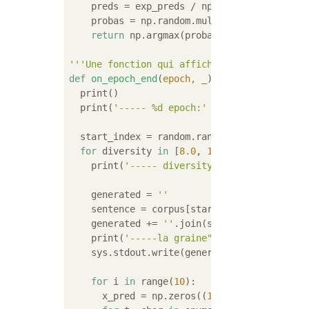
    preds = exp_preds / np.sum(exp_preds)

    probas = np.random.multinomial(
1
, preds
return
 np.argmax(probas)

'''Une fonction qui affiche les lignes géné
def
on_epoch_end
(
epoch, _
):
  print()

  print(
'----- %d epoch:'
 % epoch)

  start_index = random.randint(
0
, len(corpu
for
 diversity 
in
 [
8.0
, 
16.0
, 
32.0
, 
64.0
, 
    print(
'----- diversity:'
, diversity)

    generated = 
''
    sentence = corpus[start_index: start_ind
    generated += 
''
.join(sentence)

    print(
'-----la graine"'
 + 
''
.join(sente
    sys.stdout.write(generated)

for
 i 
in
 range(
10
):

      x_pred = np.zeros((
1
, maxlen, len(char