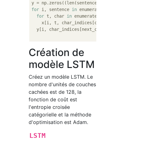
for
 i, sentence 
in
 enumerate(sentences):

for
 t, char 
in
 enumerate(sentence):

    x[i, t, char_indices[char]] = 
1
  y[i, char_indices[next_chars[i]]] = 
1
Création de
modèle LSTM
Créez un modèle LSTM. Le
nombre d'unités de couches
cachées est de 128, la
fonction de coût est
l'entropie croisée
catégorielle et la méthode
d'optimisation est Adam.
LSTM