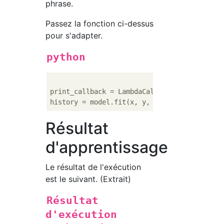
phrase.
Passez la fonction ci-dessus
pour s'adapter.
python
print_callback = LambdaCallback(on_epoch_end
history = model.fit(x, y, batch_size=
128
, e
Résultat
d'apprentissage
Le résultat de l'exécution
est le suivant. (Extrait)
Résultat
d'exécution