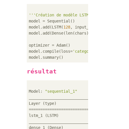
'''Création de modèle LSTM'''
model = Sequential()

model.add(LSTM(
128
, input_shape = (maxlen, l
model.add(Dense(len(chars), activation=
'sof
optimizer = Adam()

model.compile(loss=
'categorical_crossentrop
résultat
Model: 
"sequential_1"
____________________________________________
Layer (type)                 Output Shape  
============================================
lstm_1 (LSTM)                (
None
, 
128
)   
____________________________________________
dense_1 (Dense)              (
None
, 
1883
)  