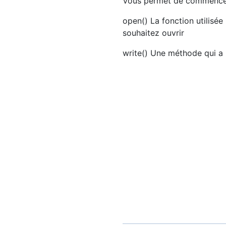
Vous permet de commencer
open() La fonction utilisé
souhaitez ouvrir
write() Une méthode qui a p