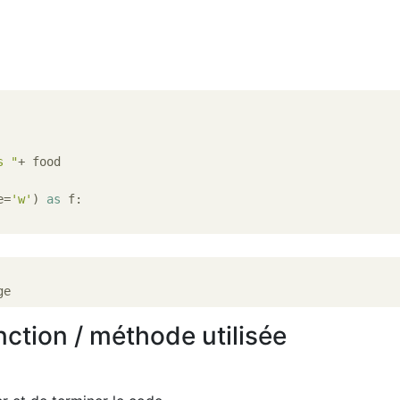
s "
+ food

e=
'w'
) 
as
 f:

ction / méthode utilisée