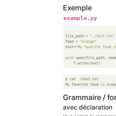
Exemple
example.py
file_path = 
"./test.txt"
food = 
"orange"
text=
"My favorite food i
with
 open(file_path, mod
$ cat ./text.txt

My favorite food 
is
Grammaire / fon
avec déclaration