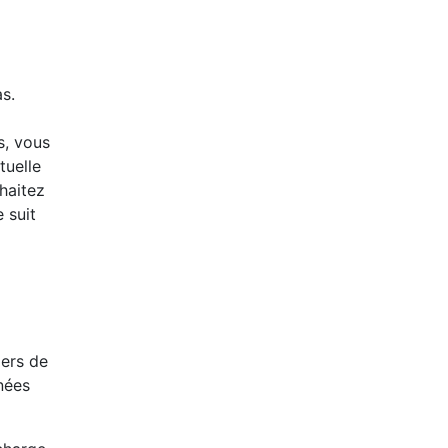
s.
s, vous
tuelle
uhaitez
 suit
iers de
nnées