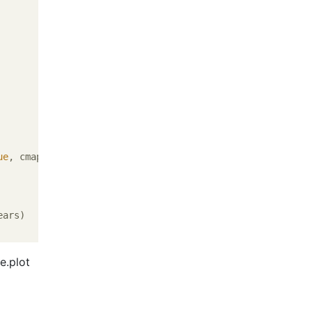
ue
, cmap=
"Reds"
)

ars)

e.plot