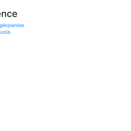
ence
s géopandas
otlib