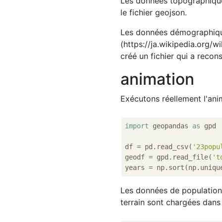
Les données topographiqu
le fichier geojson.
Les données démographiqu
(https://ja.wikipedia.
créé un fichier qui a reco
animation
Exécutons réellement l'ani
import
 geopandas 
as
 gpd

df = pd.read_csv(
'23popu
geodf = gpd.read_file(
't
Les données de population
terrain sont chargées dans