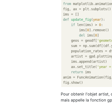
from
 matplotlib.animatio
fig, ax = plt.subplots()

def
update_fig
(
year
):
if
 len(ims) > 
0
:

        ims[
0
].remove()

del
 ims[
0
]

    geos = geodf[
'geomet
    sum = np.sum(df[(df.
    population_rates = d
    artist = gpd.plottin
    ims.append(artist)

    ax.set_title(
'year =
return
 ims

anim = FuncAnimation(fig
Pour obtenir l'objet artist
mais appelle la fonction gp