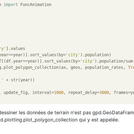
n 
import
 FuncAnimation

ry'
].values

year==year)].sort_values(by=
'city'
).population)

f[(df.year==year)].sort_values(by=
'city'
).population/sum

g.plot_polygon_collection(ax, geos, population_rates, 
Tr
 '
 + str(year))

, update_fig, interval=
1000
, repeat_delay=
3000
, frames=ye
, dessiner les données de terrain n'est pas gpd.GeoDataFram
d.plotting.plot_polygon_collection qui y est appelée.