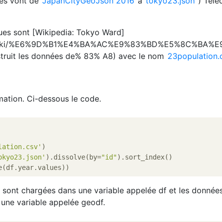
es vont de
JapanCityGeoJson 2016
à
tokyo23.json
) Télé
es sont [Wikipedia: Tokyo Ward]
org/wiki/%E6%9D%B1%E4%BA%AC%E9%83%BD%E5%8C%BA%E9 
nstruit les données de% 83% A8) avec le nom
23population.
mation. Ci-dessous le code.
lation.csv'
)

okyo23.json'
).dissolve(by=
"id"
).sort_index()

 sont chargées dans une variable appelée df et les donnée
 une variable appelée geodf.