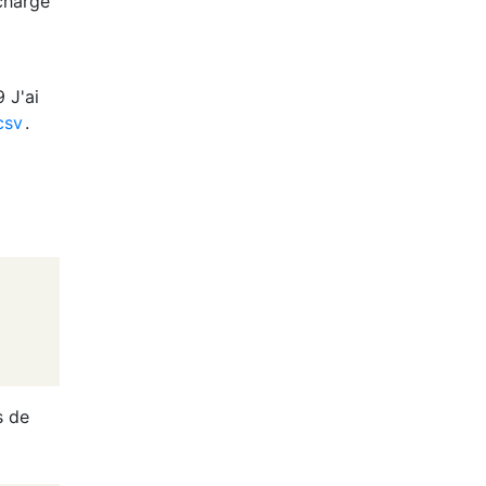
charge
J'ai
csv
.
s de