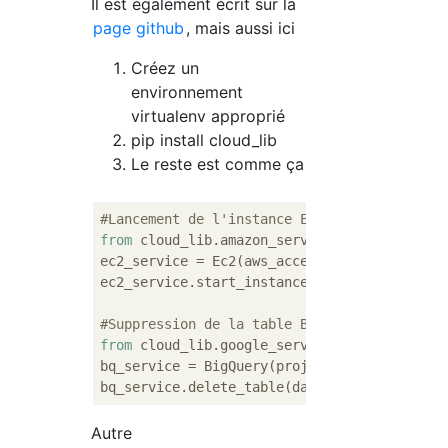
Il est également écrit sur la
page github
, mais aussi ici
Créez un
environnement
virtualenv approprié
pip install cloud_lib
Le reste est comme ça
#Lancement de l'instance EC2
from
 cloud_lib.amazon_services 
import
 Ec2

ec2_service = Ec2(aws_access_key_id, aws_sec
ec2_service.start_instance(
'instance_id'
)

#Suppression de la table BigQuery
from
 cloud_lib.google_services 
import
 BigQue
bq_service = BigQuery(project_id, client_id,
Autre