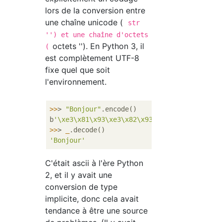
lors de la conversion entre
une chaîne unicode (
str
'') et une chaîne d'octets
octets ''). En Python 3, il
(
est complètement UTF-8
fixe quel que soit
l'environnement.
>>
> 
"Bonjour"
.encode()

b
'\xe3\x81\x93\xe3\x82\x93\xe3\x81\xab\xe3\
>>
> 
_
'Bonjour'
C'était ascii à l'ère Python
2, et il y avait une
conversion de type
implicite, donc cela avait
tendance à être une source