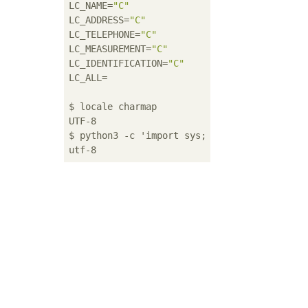
LC_NAME=
"C"
LC_ADDRESS=
"C"
LC_TELEPHONE=
"C"
LC_MEASUREMENT=
"C"
LC_IDENTIFICATION=
"C"
LC_ALL=

$ locale charmap

UTF-8

$ python3 -c 'import sys; print(sys.getfiles