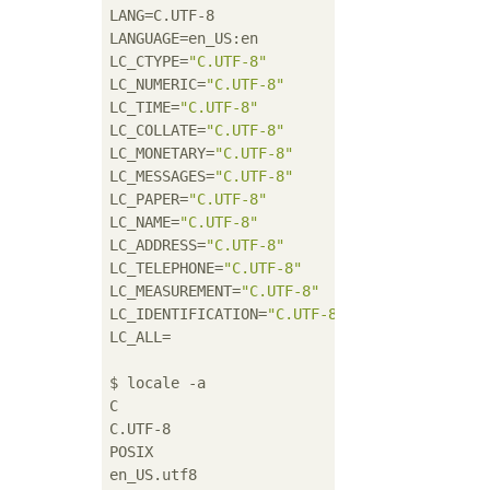
LANG=C.UTF-8

LANGUAGE=en_US:en

LC_CTYPE=
"C.UTF-8"
LC_NUMERIC=
"C.UTF-8"
LC_TIME=
"C.UTF-8"
LC_COLLATE=
"C.UTF-8"
LC_MONETARY=
"C.UTF-8"
LC_MESSAGES=
"C.UTF-8"
LC_PAPER=
"C.UTF-8"
LC_NAME=
"C.UTF-8"
LC_ADDRESS=
"C.UTF-8"
LC_TELEPHONE=
"C.UTF-8"
LC_MEASUREMENT=
"C.UTF-8"
LC_IDENTIFICATION=
"C.UTF-8"
LC_ALL=

$ locale -a

C

C.UTF-8

POSIX
