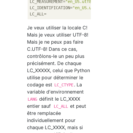
LC_MEASUREMENT=
"en_US.utf8"
LC_IDENTIFICATION=
"en_US.utf8"
Je veux utiliser la locale C!
Mais je veux utiliser UTF-8!
Mais je ne peux pas faire
C.UTF-8! Dans ce cas,
contrôlons-le un peu plus
précisément. De chaque
LC_XXXXX, celui que Python
utilise pour déterminer le
codage est
. La
LC_CTYPE
variable d'environnement
définit le LC_XXXX
LANG
entier sauf
et peut
LC_ALL
être remplacée
individuellement pour
chaque LC_XXXX, mais si