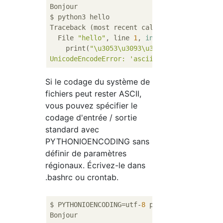
Bonjour

$ python3 hello

Traceback (most recent call last):

  File 
"hello"
, line 
1
, 
in
 <
module
>
    print(
"\u3053\u3093\u306b\u3061\u306f\n
UnicodeEncodeError:
'ascii'
 codec can
Si le codage du système de
fichiers peut rester ASCII,
vous pouvez spécifier le
codage d'entrée / sortie
standard avec
PYTHONIOENCODING sans
définir de paramètres
régionaux. Écrivez-le dans
.bashrc ou crontab.
$ PYTHONIOENCODING=utf-
8
 python3 hello
