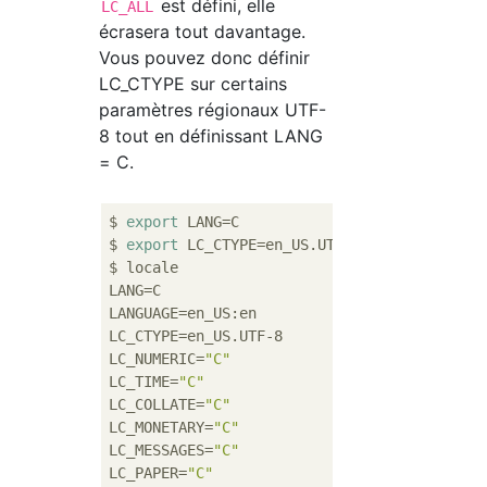
est défini, elle
LC_ALL
écrasera tout davantage.
Vous pouvez donc définir
LC_CTYPE sur certains
paramètres régionaux UTF-
8 tout en définissant LANG
= C.
$ 
export
 LANG=C

$ 
export
 LC_CTYPE=en_US.UTF-8

$ locale

LANG=C

LANGUAGE=en_US:en

LC_CTYPE=en_US.UTF-8

LC_NUMERIC=
"C"
LC_TIME=
"C"
LC_COLLATE=
"C"
LC_MONETARY=
"C"
LC_MESSAGES=
"C"
LC_PAPER=
"C"