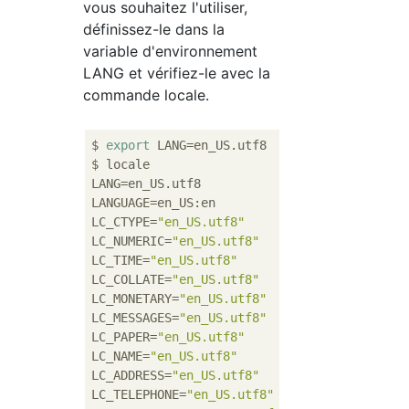
vous souhaitez l'utiliser,
définissez-le dans la
variable d'environnement
LANG et vérifiez-le avec la
commande locale.
$ 
export
 LANG=en_US.utf8

$ locale

LANG=en_US.utf8

LANGUAGE=en_US:en

LC_CTYPE=
"en_US.utf8"
LC_NUMERIC=
"en_US.utf8"
LC_TIME=
"en_US.utf8"
LC_COLLATE=
"en_US.utf8"
LC_MONETARY=
"en_US.utf8"
LC_MESSAGES=
"en_US.utf8"
LC_PAPER=
"en_US.utf8"
LC_NAME=
"en_US.utf8"
LC_ADDRESS=
"en_US.utf8"
LC_TELEPHONE=
"en_US.utf8"