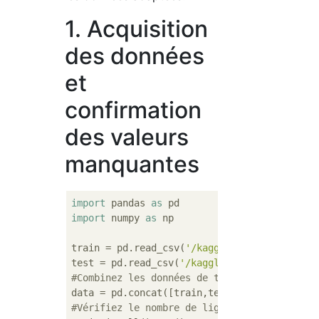
1. Acquisition
des données
et
confirmation
des valeurs
manquantes
import
 pandas 
as
import
 numpy 
as
 np

train = pd.read_csv(
'/kaggle/input/titanic/
test = pd.read_csv(
'/kaggle/input/titanic/t
#Combinez les données de train et les donné
data = pd.concat([train,test]).reset_index(
#Vérifiez le nombre de lignes contenant des