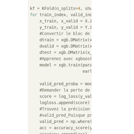
kf = KFold(n_splits=
4
, shuffle=
True
, random
for
 train_index, valid_index 
in
 kf.split(X):
    x_train, x_valid = X.iloc[train_index], 
    y_train, y_valid = Y.iloc[train_index], 
#Convertir le bloc de données en une fo
    dtrain = xgb.DMatrix(x_train, label=y_tr
    dvalid = xgb.DMatrix(x_valid, label=y_va
    dtest = xgb.DMatrix(x_test)

#Apprenez avec xgboost
    model = xgb.train(params, dtrain, num_r
                      early_stopping_rounds
    valid_pred_proba = model.predict(dvalid)
#Demander la perte de journal
    score = log_loss(y_valid, valid_pred_pro
    logloss.append(score)

#Trouvez la précision
#valid_pred_Puisque proba est une valeu
    valid_pred = np.where(valid_pred_proba 
    acc = accuracy_score(y_valid, valid_pred