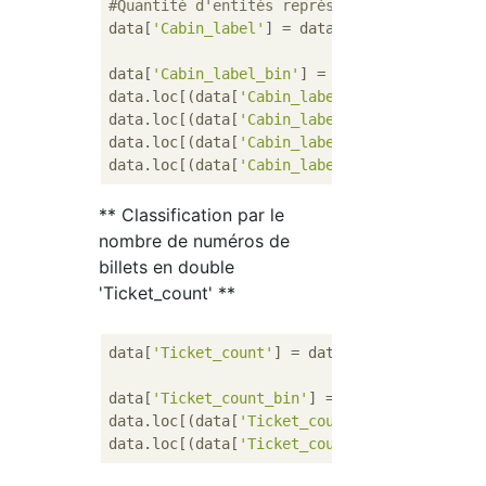
#Quantité d'entités représentant le premier
data[
'Cabin_label'
] = data[
'Cabin'
].map(
lam
data[
'Cabin_label_bin'
] = 
0
data.loc[(data[
'Cabin_label'
]==
'A'
)|(data[
'
data.loc[(data[
'Cabin_label'
]==
'C'
)|(data[
'
data.loc[(data[
'Cabin_label'
]==
'T'
), 
'Cabin
data.loc[(data[
'Cabin_label'
]==
'n'
), 
'Cabin
** Classification par le
nombre de numéros de
billets en double
'Ticket_count' **
data[
'Ticket_count'
] = data.groupby(
'Ticket
data[
'Ticket_count_bin'
] = 
0
data.loc[(data[
'Ticket_count'
]>=
2
) & (data[
data.loc[(data[
'Ticket_count'
]>=
5
), 
'Ticket