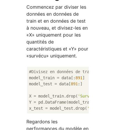
Commencez par diviser les
données en données de
train et en données de test
à nouveau, et divisez-les en
«X» uniquement pour les
quantités de
caractéristiques et «Y» pour
«survécu» uniquement.
#Divisez en données de train et testez à no
model_train = data[:
891
]

model_test = data[
891
:]

X = model_train.drop(
'Survived'
, axis=
1
)

Y = pd.DataFrame(model_train[
'Survived'
])

x_test = model_test.drop(
'Survived'
, axis=
1
Regardons les
performances du modèle en