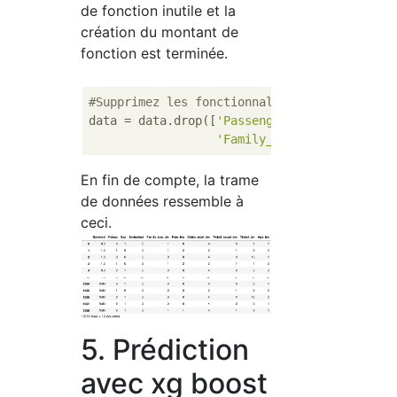
de fonction inutile et la
création du montant de
fonction est terminée.
#Supprimez les fonctionnalités inutiles.
data = data.drop([
'PassengerId'
,
'Name'
,
'Age
'Family_size'
,
'Cabin_labe
En fin de compte, la trame
de données ressemble à
ceci.
5. Prédiction
avec xg boost