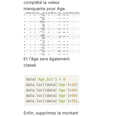
complété la valeur
manquante pour Age.
Et l'âge sera également
classé.
data[
'Age_bin'
] = 
0
data.loc[(data[
'Age'
]>
10
) & (data[
'Age'
]<=
3
data.loc[(data[
'Age'
]>
30
) & (data[
'Age'
]<=
5
data.loc[(data[
'Age'
]>
50
) & (data[
'Age'
]<=
7
data.loc[(data[
'Age'
]>
70
),
'Age_bin'
] = 
4
Enfin, supprimez le montant