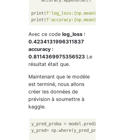
    accuracy.append(acc)

print(
f'log_loss:
{np.mean(logloss)}
'
)

print(
f'accuracy:
{np.mean(accuracy)}
'
Avec ce code
log_loss :
0.4234131996311837
accuracy :
0.8114369975356523
Le
résultat était que.
Maintenant que le modèle
est terminé, nous allons
créer les données de
prévision à soumettre à
kaggle.
y_pred_proba = model.predict(dtest)

y_pred= np.where(y_pred_proba > 
0.5
,
1
,
0
)
