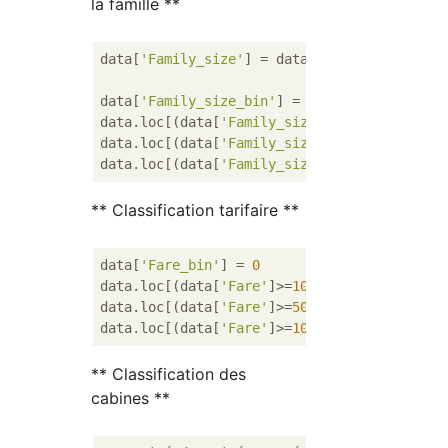
la famille **
data[
'Family_size'
] = data[
'SibSp'
]+data[
'P
data[
'Family_size_bin'
] = 
0
data.loc[(data[
'Family_size'
]>=
2
) & (data[
'
data.loc[(data[
'Family_size'
]>=
5
) & (data[
'
data.loc[(data[
'Family_size'
]>=
8
),
'Family_s
** Classification tarifaire **
data[
'Fare_bin'
] = 
0
data.loc[(data[
'Fare'
]>=
10
) & (data[
'Fare'
]
data.loc[(data[
'Fare'
]>=
50
) & (data[
'Fare'
]
data.loc[(data[
'Fare'
]>=
100
), 
'Fare_bin'
] =
** Classification des
cabines **