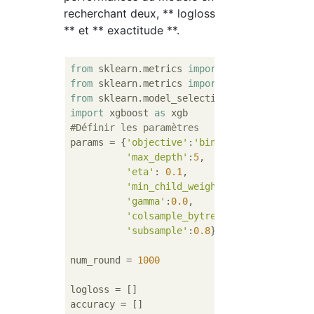
recherchant deux, ** logloss
** et ** exactitude **.
from
 sklearn.metrics 
import
from
 sklearn.metrics 
import
from
 sklearn.model_selection 
import
import
 xgboost 
as
#Définir les paramètres
params = {
'objective'
:
'binary:logistic'
,

'max_depth'
:
5
,

'eta'
: 
0.1
, 

'min_child_weight'
:
1.0
,

'gamma'
:
0.0
,

'colsample_bytree'
:
0.8
,

'subsample'
:
0.8
}

num_round = 
1000
logloss = []

accuracy = []
