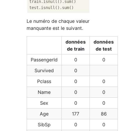
train.isnull().sum()

Le numéro de chaque valeur
manquante est le suivant.
données
données
de train
de test
PassengerId
0
0
Survived
0
Pclass
0
0
Name
0
0
Sex
0
0
Age
177
86
SibSp
0
0