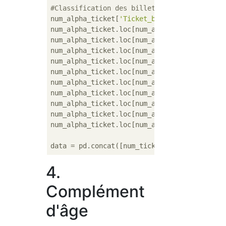
#Classification des billets avec numéros et
num_alpha_ticket[
'Ticket_bin'
] = 
4
num_alpha_ticket.loc[num_alpha_ticket[
'Tick
num_alpha_ticket.loc[num_alpha_ticket[
'Tick
num_alpha_ticket.loc[num_alpha_ticket[
'Tick
num_alpha_ticket.loc[num_alpha_ticket[
'Tick
num_alpha_ticket.loc[num_alpha_ticket[
'Tick
num_alpha_ticket.loc[num_alpha_ticket[
'Tick
num_alpha_ticket.loc[num_alpha_ticket[
'Tick
num_alpha_ticket.loc[num_alpha_ticket[
'Tick
num_alpha_ticket.loc[num_alpha_ticket[
'Tick
num_alpha_ticket.loc[num_alpha_ticket[
'Tick
data = pd.concat([num_ticket,num_alpha_tick
4.
Complément
d'âge