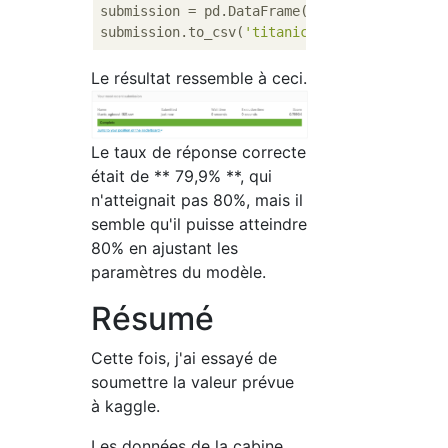
submission = pd.DataFrame({
'PassengerId'
:te
submission.to_csv(
'titanic_xgboost.csv'
, in
Le résultat ressemble à ceci.
Le taux de réponse correcte
était de ** 79,9% **, qui
n'atteignait pas 80%, mais il
semble qu'il puisse atteindre
80% en ajustant les
paramètres du modèle.
Résumé
Cette fois, j'ai essayé de
soumettre la valeur prévue
à kaggle.
Les données de la cabine