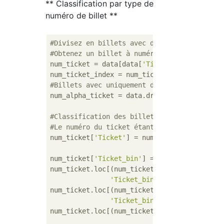
** Classification par type de
numéro de billet **
#Divisez en billets avec des chiffres uniqu
#Obtenez un billet à numéro uniquement
num_ticket = data[data[
'Ticket'
].str.match(
#Billets avec uniquement des numéros suppri
num_alpha_ticket = data.drop(num_ticket_inde
#Classification des billets avec numéros se
#Le numéro du ticket étant une chaîne de ca
num_ticket[
'Ticket'
] = num_ticket[
'Ticket'
]
num_ticket[
'Ticket_bin'
] = 
0
num_ticket.loc[(num_ticket[
'Ticket'
]>=
10000
'Ticket_bin'
] = 
1
num_ticket.loc[(num_ticket[
'Ticket'
]>=
20000
'Ticket_bin'
] = 
2
num_ticket.loc[(num_ticket[
'Ticket'
]>=
30000