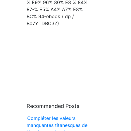
% E9% 96% 80% E8 % 84%
87-% E5% A4% A7% E8%
BC% 94-ebook / dp /
B07YTDBC3Z)
Recommended Posts
Compléter les valeurs
manquantes titanesques de