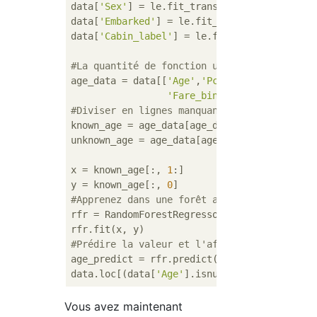
data[
'Sex'
] = le.fit_transform(data[
'Sex'
])

data[
'Embarked'
] = le.fit_transform(data[
'E
data[
'Cabin_label'
] = le.fit_transform(data
#La quantité de fonction utilisée pour préd
age_data = data[[
'Age'
,
'Pclass'
,
'Family_siz
'Fare_bin'
,
'Cabin_label'
,
'
#Diviser en lignes manquantes et non manqua
known_age = age_data[age_data[
'Age'
].notnul
unknown_age = age_data[age_data[
'Age'
].isnu
x = known_age[:, 
1
:]  

y = known_age[:, 
0
#Apprenez dans une forêt aléatoire
rfr = RandomForestRegressor(random_state=
0
,
#Prédire la valeur et l'affecter à la ligne
age_predict = rfr.predict(unknown_age[:, 
1
:
data.loc[(data[
'Age'
].isnull()), 
'Age'
] = n
Vous avez maintenant