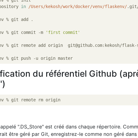
v % git init

pository 
in
/Users/kekosh/work/docker/venv/flaskenv/
.git/
v % git add .

nv % git commit -m 
'first commit'
nv % git remote add origin  git@github.com:kekosh/flask-s
fication du référentiel Github (apr
")
é appelé ".DS_Store" est créé dans chaque répertoire. Com
vrait être géré par Git, enregistrez-le comme non géré dans