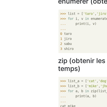
énumérer (obte
>>> 
list = [
'taro'
,
'jiro
>>> 
for
 i, v 
in
... 
... 
0
1
2
3
zip (obtenir le
temps)
>>> 
list_a = [
'cat'
,
'dog
>>> 
list_b = [
'mike'
,
'jh
>>> 
for
 a, b 
in
... 
... 
cat mike
