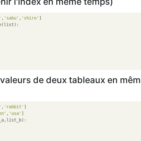
nir l'index en même temps)
'
,
'sabu'
,
'shiro'
s valeurs de deux tableaux en mê
'
,
'rabbit'
on'
,
'usa'