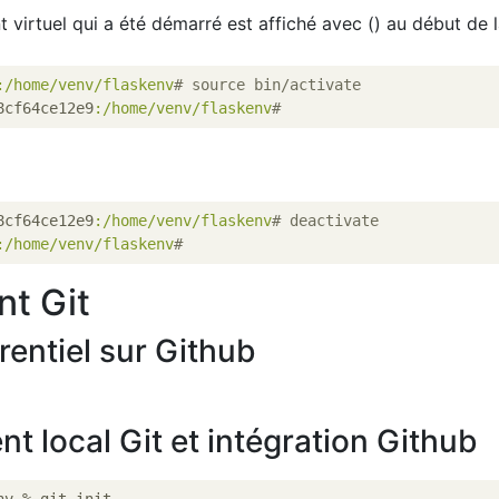
virtuel qui a été démarré est affiché avec () au début de l
:/home/venv/flaskenv
# source bin/activate
8cf64ce12e9
:/home/venv/flaskenv
# 
8cf64ce12e9
:/home/venv/flaskenv
# deactivate
:/home/venv/flaskenv
# 
nt Git
érentiel sur Github
nt local Git et intégration Github