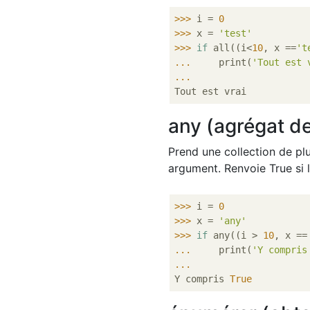
>>> 
i = 
0
>>> 
x = 
'test'
>>> 
if
 all((i<
10
, x ==
't
... 
    print(
'Tout est 
... 
any (agrégat d
Prend une collection de p
argument. Renvoie True si l
>>> 
i = 
0
>>> 
x = 
'any'
>>> 
if
 any((i > 
10
, x ==
... 
    print(
'Y compris
... 
Y compris 
True