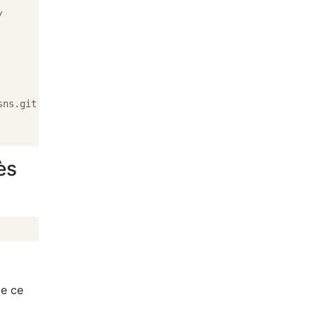


ns.git

ès
me ce