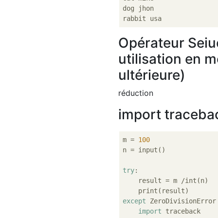
dog jhon

Opérateur Seiuc
utilisation en
ultérieure)
réduction
import traceback
m = 
100
n = input()

try
:

    result = m /int(n)

except
 ZeroDivisionError
import
 traceback
