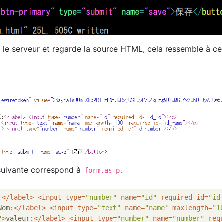
 le serveur et regarde la source HTML, cela ressemble à ce
e suivante correspond à
.
form.as_p
:
</
label
>
<
input
type
=
"number"
name
=
"id"
required
id
=
"id
Nom:
</
label
>
<
input
type
=
"text"
name
=
"name"
maxlength
=
"1
"
>
valeur:
</
label
>
<
input
type
=
"number"
name
=
"number"
req