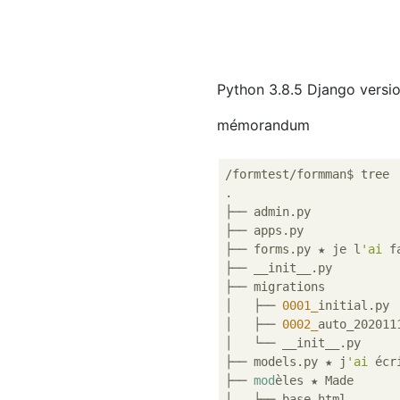
Python 3.8.5 Django versio
mémorandum
/formtest/formman$ tree

.

├── admin.py

├── apps.py

├── forms.py ★ je l
'ai
 f
├── __init__.py

├── migrations

│   ├── 
0001_
initial.py

│   ├── 
0002_
auto_202011
│   └── __init__.py

├── models.py ★ j
'ai
 écri
├── 
mod
èles ★ Made

│   ├── base.html
