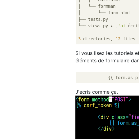
│   └── formman

│       └── form.html

├── tests.py

└── views.py ★ j
'ai
 écrit
3
 directories, 
12
Si vous lisez les tutoriels 
éléments de formulaire dans
J'écris comme ça.