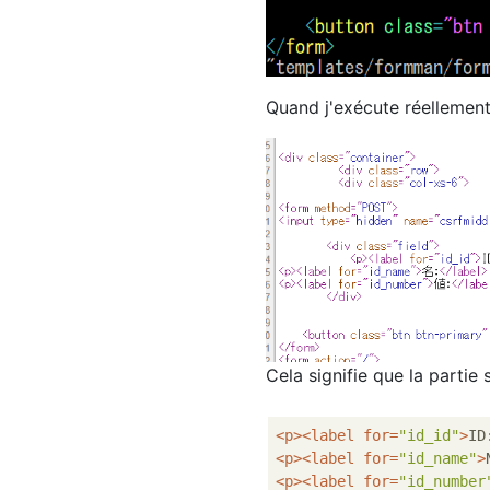
Quand j'exécute réellement
Cela signifie que la parti
<
p
>
<
label
for
=
"id_id"
>
ID
<
p
>
<
label
for
=
"id_name"
>
<
p
>
<
label
for
=
"id_number