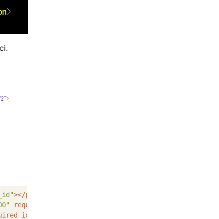
ci.
_id"
>
</
p
>
00"
required
id
=
"id_name"
>
</
p
>
uired
id
=
"id_number"
>
</
p
>