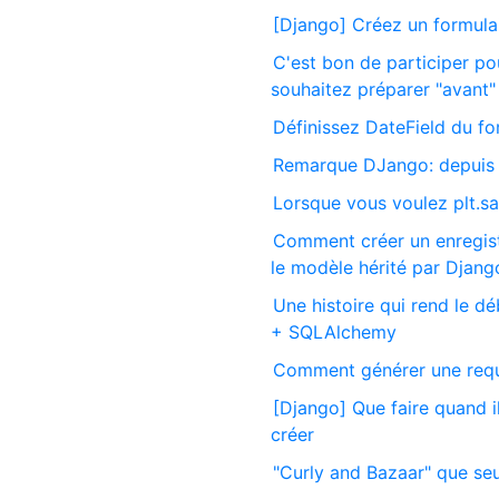
[Django] Créez un formulai
C'est bon de participer p
souhaitez préparer "avant"
Définissez DateField du f
Remarque DJango: depuis l
Lorsque vous voulez plt.sav
Comment créer un enregist
le modèle hérité par Djang
Une histoire qui rend le d
+ SQLAlchemy
Comment générer une requê
[Django] Que faire quand 
créer
"Curly and Bazaar" que seul