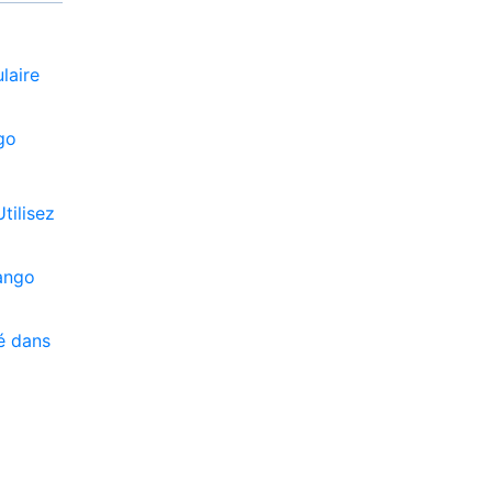
laire
ngo
tilisez
jango
té dans