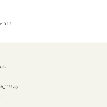
n 3.1.2
ait.

19_1155.py

t
