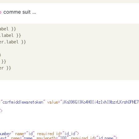
comme suit ...
p
bel }}

label }}



}}
