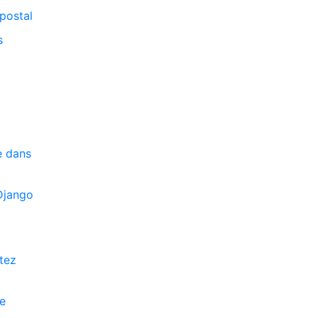
 postal
s
e dans
 Django
tez
re