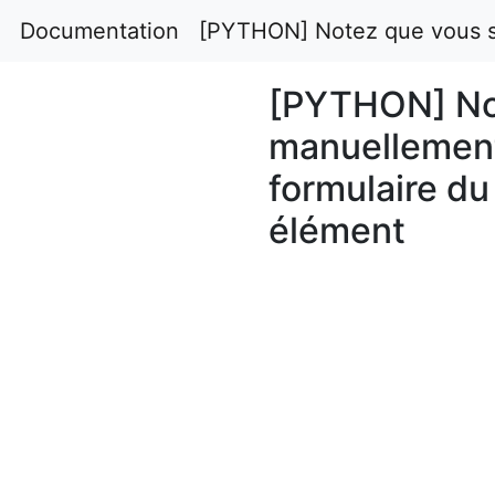
Documentation
[PYTHON] Notez que vous so
[PYTHON] Not
manuellement
formulaire d
élément