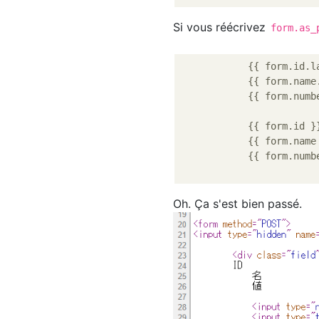
Si vous réécrivez
form.as_
            {{ form.id.la
            {{ form.name.
            {{ form.id }}
            {{ form.name 
Oh. Ça s'est bien passé.