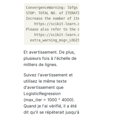
ConvergenceWarning: lbfgs failed to converg
STOP: TOTAL NO. of ITERATIONS REACHED LIMIT.
Increase the number of iterations (max_iter
    https://scikit-learn.org/stable/modules/
Please also refer to the documentation 
for
 
    https://scikit-learn.org/stable/modules
Et avertissement. De plus,
plusieurs fois à l'échelle de
milliers de lignes.
Suivez l'avertissement et
utilisez le même texte
d'avertissement que
LogisticRegression
(max_iter = 1000 ^ 4000).
Quand je l'ai vérifié, il a été
dit qu'il se répéterait jusqu'à