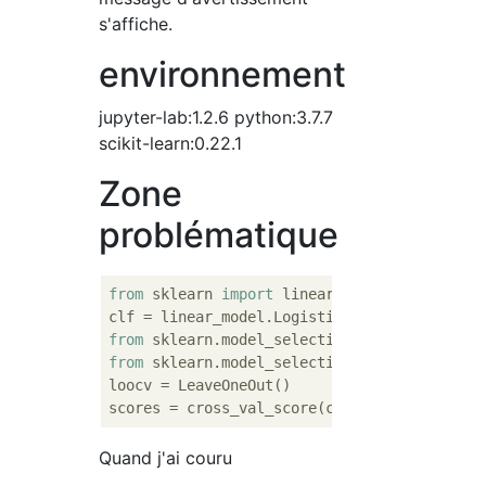
s'affiche.
environnement
jupyter-lab:1.2.6 python:3.7.7
scikit-learn:0.22.1
Zone
problématique
from
 sklearn 
import
 linear_model

from
 sklearn.model_selection 
import
from
 sklearn.model_selection 
import
 LeaveOne
loocv = LeaveOneOut()

Quand j'ai couru