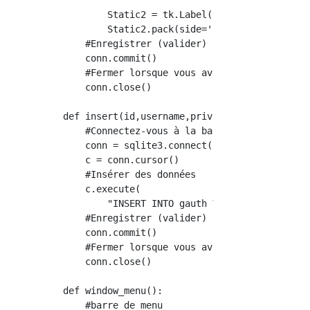
        Static2 = tk.Label(text=totp.now())

        Static2.pack(side='left')

    #Enregistrer (valider) le résultat inséré
    conn.commit()

    #Fermer lorsque vous avez fini d'accéder 
    conn.close()

def insert(id,username,private_key):

    #Connectez-vous à la base de données

    conn = sqlite3.connect('gauth.db')

    c = conn.cursor()

    #Insérer des données

    c.execute(

        "INSERT INTO gauth VALUES (?,?,?)",(i
    #Enregistrer (valider) le résultat inséré
    conn.commit()

    #Fermer lorsque vous avez fini d'accéder 
    conn.close()

def window_menu():

    #barre de menu
