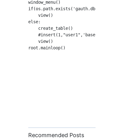
window_menu()

if(os.path.exists('gauth.db')):

    view()

else:

    create_table()

    #insert(1,"user1",'base32secret3232')

    view()

Recommended Posts