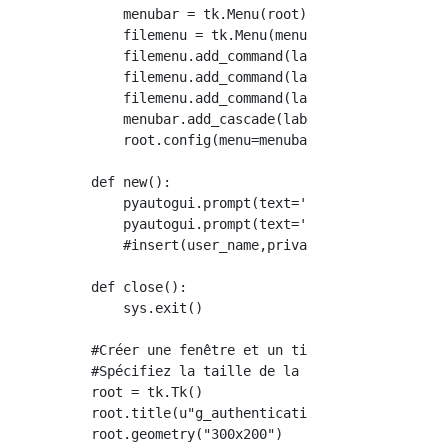
    menubar = tk.Menu(root)

    filemenu = tk.Menu(menubar)

    filemenu.add_command(label="s'inscrire", 
    filemenu.add_command(label="Supprimer l'e
    filemenu.add_command(label="Fermer", comm
    menubar.add_cascade(label="Fichier", menu
    root.config(menu=menubar)

def new():

    pyautogui.prompt(text='user_name', title=
    pyautogui.prompt(text='private_key', titl
    #insert(user_name,private_key)

def close():

    sys.exit()

#Créer une fenêtre et un titre avec tkinter

#Spécifiez la taille de la fenêtre

root = tk.Tk()

root.title(u"g_authentication_tool")

root.geometry("300x200")
