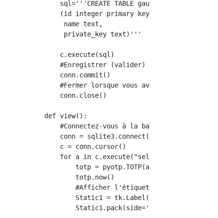
    sql='''CREATE TABLE gauth

    (id integer primary key AUTOINCREMENT,

     name text,

     private_key text)'''

    c.execute(sql)

    #Enregistrer (valider) le résultat inséré
    conn.commit()

    #Fermer lorsque vous avez fini d'accéder 
    conn.close()

def view():

    #Connectez-vous à la base de données

    conn = sqlite3.connect('gauth.db')

    c = conn.cursor()

    for a in c.execute("select * from gauth")
        totp = pyotp.TOTP(a[2])  #Valeur clé

        totp.now()

        #Afficher l'étiquette

        Static1 = tk.Label(text=a[1])

        Static1.pack(side='left')
