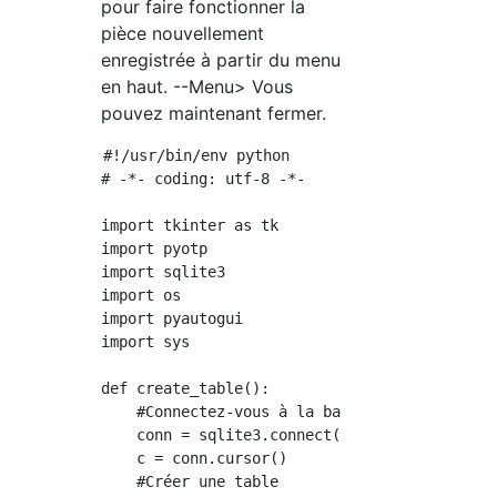
pour faire fonctionner la
pièce nouvellement
enregistrée à partir du menu
en haut. --Menu> Vous
pouvez maintenant fermer.
#!/usr/bin/env python

# -*- coding: utf-8 -*-

import tkinter as tk

import pyotp

import sqlite3

import os

import pyautogui

import sys

def create_table():

    #Connectez-vous à la base de données

    conn = sqlite3.connect('gauth.db')

    c = conn.cursor()

    #Créer une table
