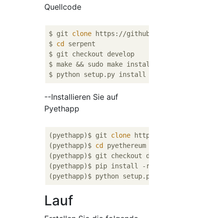
Quellcode
$ git 
clone
 https://github.com/ethereum/serp
$ 
cd
 serpent

$ git checkout develop

$ make && sudo make install

--Installieren Sie auf
Pyethapp
(pyethapp)$ git 
clone
 https://github.com/eth
(pyethapp)$ 
cd
 pyethereum

(pyethapp)$ git checkout develop

(pyethapp)$ pip install -r requirements.txt

Lauf