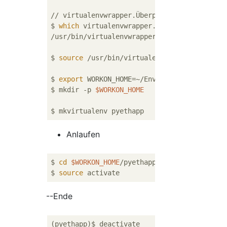
// virtualenvwrapper.Überprüfen Sie den Stan
$ 
which
 virtualenvwrapper.sh

/usr/bin/virtualenvwrapper.sh

$ 
source
 /usr/bin/virtualenvwrapper.sh

$ 
export
 WORKON_HOME=~/Envs

$ mkdir -p 
$WORKON_HOME
Anlaufen
$ 
cd
$WORKON_HOME
/pyethapp/bin

$ 
source
--Ende