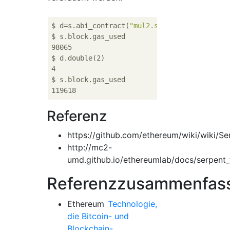
$ d=s.abi_contract(
"mul2.se"
)

$ s.block.gas_used

98065

$ d.double(2)

4

$ s.block.gas_used

Referenz
https://github.com/ethereum/wiki/wiki/Se
http://mc2-
umd.github.io/ethereumlab/docs/serpent_t
Referenzzusammenfas
Ethereum
Technologie,
die Bitcoin- und
Blockchain-