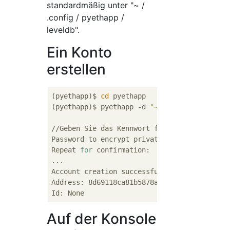
standardmäßig unter "~ /
.config / pyethapp /
leveldb".
Ein Konto
erstellen
(pyethapp)$ 
cd
 pyethapp

(pyethapp)$ pyethapp -d 
"~/.config/pyethapp
//Geben Sie das Kennwort für den privaten Sc
Password to encrypt private key:

Repeat 
for
 confirmation:

...

Account creation successful

Address: 8d69118ca81b5878ad22d40b701ea9ae881
Auf der Konsole