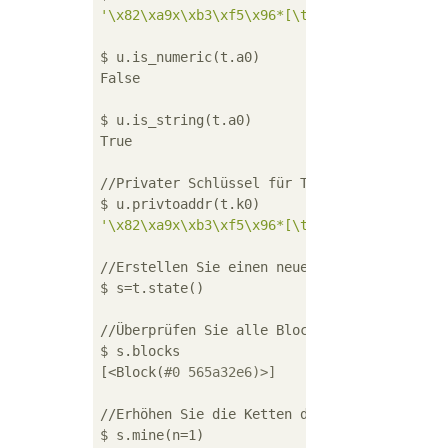
'\x82\xa9x\xb3\xf5\x96*[\tW\xd9\xee\x9e\xef
$ u.is_numeric(t.a0)

False

$ u.is_string(t.a0)

True

//Privater Schlüssel für Testkonto 1(k0)Von
'\x82\xa9x\xb3\xf5\x96*[\tW\xd9\xee\x9e\xef
//Erstellen Sie einen neuen Blockchain-Statu
$ s=t.state()

//Überprüfen Sie alle Blockchains

$ s.blocks

[<Block(
#0 565a32e6)>]
//Erhöhen Sie die Ketten durch Bergbau

$ s.mine(n=1)
