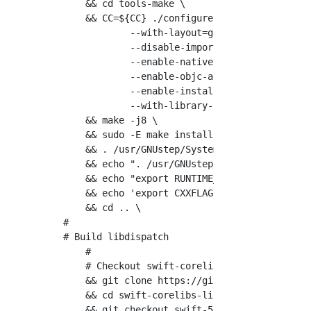
    && cd tools-make \

    && CC=${CC} ./configure \

            --with-layout=gnustep \

            --disable-importing-config-file \
            --enable-native-objc-exceptions \
            --enable-objc-arc \

            --enable-install-ld-so-conf \

            --with-library-combo=ng-gnu-gnu \
    && make -j8 \

    && sudo -E make install \

    && . /usr/GNUstep/System/Library/Makefile
    && echo ". /usr/GNUstep/System/Library/Ma
    && echo "export RUNTIME_VERSION=gnustep-2
    && echo 'export CXXFLAGS="-std=c++11"' >>
    && cd .. \

#

# Build libdispatch

    #

    # Checkout swift-corelibs-libdispatch

    && git clone https://github.com/apple/swi
    && cd swift-corelibs-libdispatch \

    && git checkout swift-5.1.1-RELEASE \
