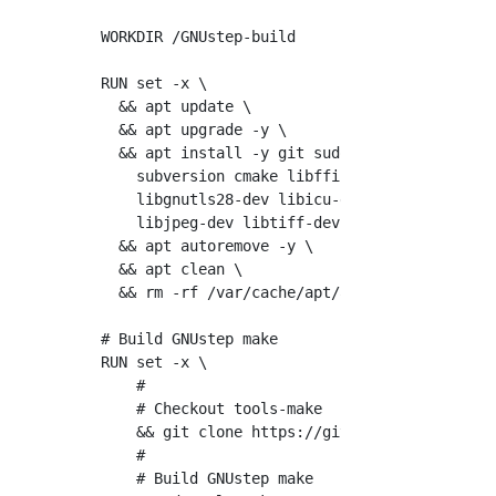
WORKDIR /GNUstep-build

RUN set -x \

  && apt update \

  && apt upgrade -y \

  && apt install -y git sudo clang-9 clang++-
    subversion cmake libffi-dev libxml2-dev \
    libgnutls28-dev libicu-dev libblocksrunti
    libjpeg-dev libtiff-dev libffi-dev libcai
  && apt autoremove -y \

  && apt clean \

  && rm -rf /var/cache/apt/archives/* /var/li
# Build GNUstep make

RUN set -x \

    #

    # Checkout tools-make

    && git clone https://github.com/gnustep/t
    #

    # Build GNUstep make
