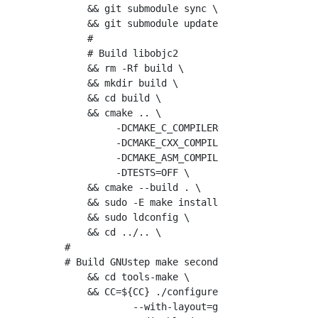
    && git submodule sync \

    && git submodule update \

    #

    # Build libobjc2

    && rm -Rf build \

    && mkdir build \

    && cd build \

    && cmake .. \

         -DCMAKE_C_COMPILER=${CC} \

         -DCMAKE_CXX_COMPILER=${CXX} \

         -DCMAKE_ASM_COMPILER=${CC} \

         -DTESTS=OFF \

    && cmake --build . \

    && sudo -E make install \

    && sudo ldconfig \

    && cd ../.. \

#

# Build GNUstep make second time

    && cd tools-make \

    && CC=${CC} ./configure \

            --with-layout=gnustep \
