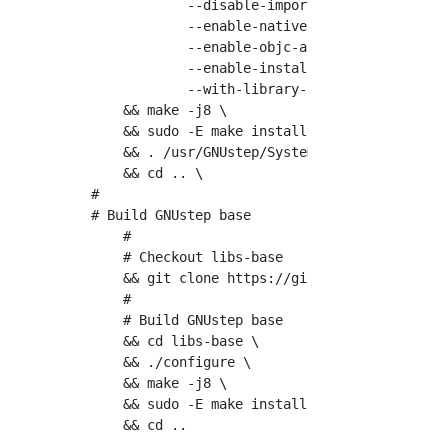
            --disable-importing-config-file \
            --enable-native-objc-exceptions \
            --enable-objc-arc \

            --enable-install-ld-so-conf \

            --with-library-combo=ng-gnu-gnu \
    && make -j8 \

    && sudo -E make install \

    && . /usr/GNUstep/System/Library/Makefile
    && cd .. \

#

# Build GNUstep base

    #

    # Checkout libs-base

    && git clone https://github.com/gnustep/l
    #

    # Build GNUstep base

    && cd libs-base \

    && ./configure \

    && make -j8 \

    && sudo -E make install \

    && cd .. 
