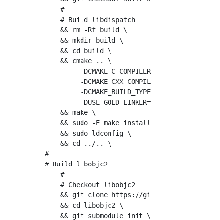
    #

    # Build libdispatch

    && rm -Rf build \

    && mkdir build \

    && cd build \

    && cmake .. \

         -DCMAKE_C_COMPILER=${CC} \

         -DCMAKE_CXX_COMPILER=${CXX} \

         -DCMAKE_BUILD_TYPE=Release \

         -DUSE_GOLD_LINKER=YES \

    && make \

    && sudo -E make install \

    && sudo ldconfig \

    && cd ../.. \

#

# Build libobjc2

    #

    # Checkout libobjc2

    && git clone https://github.com/gnustep/l
    && cd libobjc2 \

    && git submodule init \
