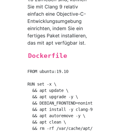
Sie mit Clang 9 relativ
einfach eine Objective-C-
Entwicklungsumgebung
einrichten, indem Sie ein
fertiges Paket installieren,
das mit apt verfügbar ist.
Dockerfile
FROM ubuntu:19.10

RUN set -x \

  && apt update \

  && apt upgrade -y \

  && DEBIAN_FRONTEND=noninteractive apt insta
  && apt install -y clang-9 make gobjc-9 gnus
  && apt autoremove -y \

  && apt clean \

  && rm -rf /var/cache/apt/archives/* /var/li