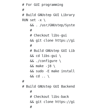
# For GUI programming

#

# Build GNUstep GUI Library

RUN set -x \

    && . /usr/GNUstep/System/Library/Makefile
    #

    # Checkout libs-gui

    && git clone https://github.com/gnustep/l
    #

    # Build GNUstep GUI Library

    && cd libs-gui \

    && ./configure \

    && make -j8 \

    && sudo -E make install \

    && cd .. \

#

# Build GNUstep GUI Backend

    #

    # Checkout libs-back

    && git clone https://github.com/gnustep/l
    #
