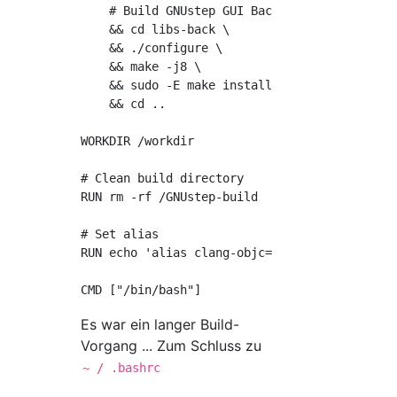
    # Build GNUstep GUI Backend

    && cd libs-back \

    && ./configure \

    && make -j8 \

    && sudo -E make install \

    && cd ..

WORKDIR /workdir

# Clean build directory

RUN rm -rf /GNUstep-build

# Set alias

RUN echo 'alias clang-objc="\${CC} \$(gnuste
Es war ein langer Build-
Vorgang ... Zum Schluss zu
~ / .bashrc