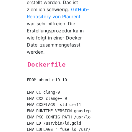
erstellt werden. Das ist
ziemlich schwierig.
GitHub-
Repository von Plaurent
war sehr hilfreich. Die
Erstellungsprozedur kann
wie folgt in einer Docker-
Datei zusammengefasst
werden.
Dockerfile
FROM ubuntu:19.10

ENV CC clang-9

ENV CXX clang++-9

ENV CXXFLAGS -std=c++11

ENV RUNTIME_VERSION gnustep-2.0

ENV PKG_CONFIG_PATH /usr/local/lib/pkgconfig

ENV LD /usr/bin/ld.gold

ENV LDFLAGS "-fuse-ld=/usr/bin/ld.gold -L/usr