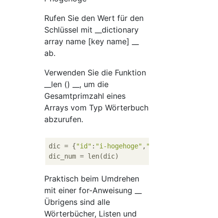
Rufen Sie den Wert für den
Schlüssel mit __dictionary
array name [key name] __
ab.
Verwenden Sie die Funktion
__len () __, um die
Gesamtprimzahl eines
Arrays vom Typ Wörterbuch
abzurufen.
dic
 = {
"id"
:
"i-hogehoge"
,
"type"
:
"4xlarge"
dic_num
Praktisch beim Umdrehen
mit einer for-Anweisung __
Übrigens sind alle
Wörterbücher, Listen und