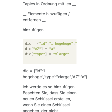
Taples in Ordnung mit len __
__ Elemente hinzufügen /
entfernen __
hinzufügen
dic = {
"id"
:
"i-hogehoge"
,
"type"
:
"4xlarge"
}

dic[
"AZ"
] = 
"a"
dic[
"type"
] = 
"xlarge"
dic = {"id":"i-
hogehoge","type":"xlarge","AZ":"a"}
Ich werde es so hinzufügen.
Beachten Sie, dass Sie einen
neuen Schlüssel erstellen,
wenn Sie einen Schlüssel
angeben, der nicht