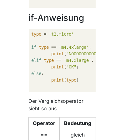
if-Anweisung
type
 = 
't2.micro'
if
type
 == 
'm4.4xlarge'
:

print
(
"NOOOOOOOOOOOO!!!!!"
elif
type
 == 
'm4.xlarge'
: 

print
(
"OK"
else
:

print
(
type
)

Der Vergleichsoperator
sieht so aus
Operator
Bedeutung
==
gleich