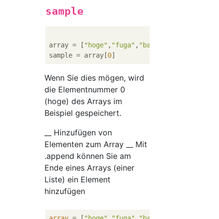
sample
array = [
"hoge"
,
"fuga"
,
"bar"
]

sample = array[
0
Wenn Sie dies mögen, wird
die Elementnummer 0
(hoge) des Arrays im
Beispiel gespeichert.
__ Hinzufügen von
Elementen zum Array __ Mit
.append können Sie am
Ende eines Arrays (einer
Liste) ein Element
hinzufügen
array
 = [
"hoge"
,
"fuga"
,
"bar"