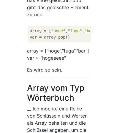
das Ende gelöscht. .pop
gibt das gelöschte Element
zurück
array
 = [
"hoge"
,
"fuga"
,
"bar"
,
"hogeeeee"
var
array = ["hoge","fuga","bar"]
var = "hogeeeee"
Es wird so sein.
Array vom Typ
Wörterbuch
__ Ich möchte eine Reihe
von Schlüsseln und Werten
als Array behalten und die
Schlüssel angeben, um die