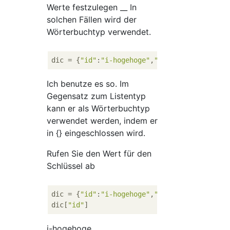
Werte festzulegen __ In
solchen Fällen wird der
Wörterbuchtyp verwendet.
dic
 = {
"id"
:
"i-hogehoge"
,
"type"
:
"4xlarge"
Ich benutze es so. Im
Gegensatz zum Listentyp
kann er als Wörterbuchtyp
verwendet werden, indem er
in {} eingeschlossen wird.
Rufen Sie den Wert für den
Schlüssel ab
dic = {
"id"
:
"i-hogehoge"
,
"type"
:
"4xlarge"
}

dic[
"id"
i-hogehoge