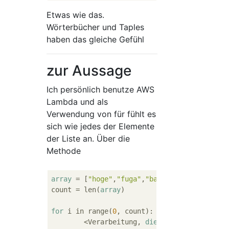
Etwas wie das.
Wörterbücher und Taples
haben das gleiche Gefühl
zur Aussage
Ich persönlich benutze AWS
Lambda und als
Verwendung von für fühlt es
sich wie jedes der Elemente
der Liste an. Über die
Methode
array
 = [
"hoge"
,
"fuga"
,
"bar"
,
"hogeeeee"
]

count = len(
array
)

for
 i in range(
0
, count):

	<Verarbeitung, 
die
 Sie wiederholen m