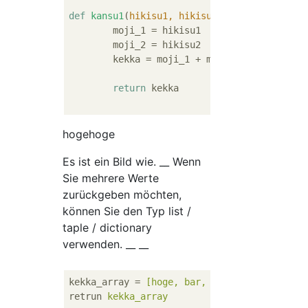
def
kansu1
(
hikisu1, hikisu2
):
	moji_1 = hikisu1

	moji_2 = hikisu2

	kekka = moji_1 + moji_2

return
 kekka

hogehoge
Es ist ein Bild wie. __ Wenn
Sie mehrere Werte
zurückgeben möchten,
können Sie den Typ list /
taple / dictionary
verwenden. __ __
kekka_array
 = 
[hoge, bar, fuga]
retrun
kekka_array