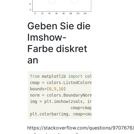
Geben Sie die
Imshow-
Farbe diskret
an
from
 matplotlib 
import
 colors

cmap = colors.ListedColormap([
'white'
, 
'red
bounds=[
0
,
5
,
10
]

norm = colors.BoundaryNorm(bounds, cmap.N)

img = plt.imshow(zvals, interpolation=
'near
                 cmap=cmap, norm=norm)

plt.colorbar(img, cmap=cmap, norm=norm, bou
https://stackoverflow.com/questions/9707676/