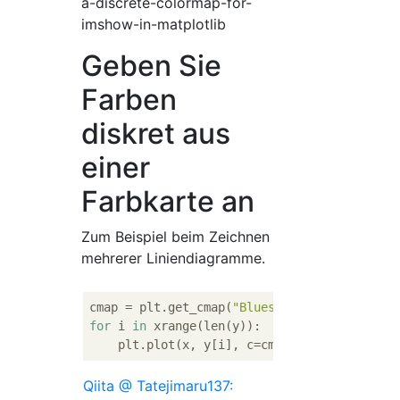
a-discrete-colormap-for-
imshow-in-matplotlib
Geben Sie
Farben
diskret aus
einer
Farbkarte an
Zum Beispiel beim Zeichnen
mehrerer Liniendiagramme.
cmap = plt.get_cmap(
"Blues"
for
 i 
in
 xrange(len(y)):

Qiita @ Tatejimaru137: