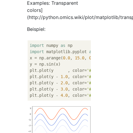
Examples: Transparent
colors]
(http://python.omics.wiki/plot/matplotlib/trans
Beispiel:
import
 numpy 
as
import
 matplotlib.pyplot 
as
 plt

x = np.arange(
0.0
, 
15.0
, 
0.1
)

y = np.sin(x)

plt.plot(y      , color=
'#ff4500'
  ) 
# oran
plt.plot(y - 
1.0
, color=
'#4169e1'
  ) 
# roya
plt.plot(y - 
2.0
, color=
'#4169e199'
) 
#Royal
plt.plot(y - 
3.0
, color=
'#4169e133'
) 
#Royal
plt.plot(y - 
4.0
, color=
'#4169e100'
) 
#Royal