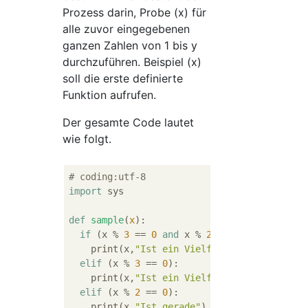
Prozess darin, Probe (x) für
alle zuvor eingegebenen
ganzen Zahlen von 1 bis y
durchzuführen. Beispiel (x)
soll die erste definierte
Funktion aufrufen.
Der gesamte Code lautet
wie folgt.
# coding:utf-8
import
 sys

def
sample
(
x
):
if
 (x % 
3
 == 
0
and
 x % 
2
 ==
0
):

    print(x,
"Ist ein Vielfaches von 6"
)

elif
 (x % 
3
 == 
0
):

    print(x,
"Ist ein Vielfaches von 3"
)

elif
 (x % 
2
 == 
0
):

    print(x,
"Ist gerade"
)
