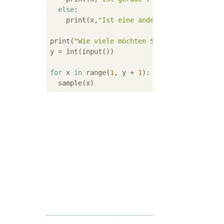
else
:

    print(x,
"Ist eine andere Nummer"
)

print(
"Wie viele möchten Sie anzeigen?"
)

y = int(input())

for
 x 
in
 range(
1
, y + 
1
):
