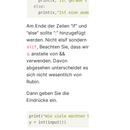
    print(x,
"Ist gerade"
)

else
:

    print(x,
"Ist eine andere Nummer"
Am Ende der Zeilen "if" und
"else" sollte ":" hinzugefügt
werden. Nicht elsif sondern
, Beachten Sie, dass wir
elif
anstelle von &&
&
verwenden. Davon
abgesehen unterscheidet es
sich nicht wesentlich von
Rubin.
Dann geben Sie die
Eindrücke ein.
print(
"Wie viele möchten Sie anzeigen?"
)
