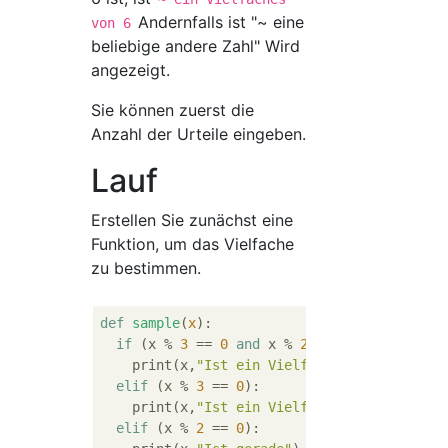
Andernfalls ist "~ eine
von 6
beliebige andere Zahl" Wird
angezeigt.
Sie können zuerst die
Anzahl der Urteile eingeben.
Lauf
Erstellen Sie zunächst eine
Funktion, um das Vielfache
zu bestimmen.
def
sample
(
x
):
if
 (x % 
3
 == 
0
and
 x % 
2
 ==
0
):

    print(x,
"Ist ein Vielfaches von 6"
)

elif
 (x % 
3
 == 
0
):

    print(x,
"Ist ein Vielfaches von 3"
)

elif
 (x % 
2
 == 
0
):
