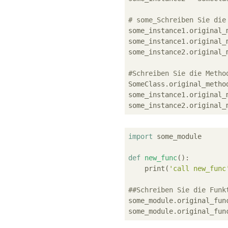
# some_Schreiben Sie die
some_instance1.original_
some_instance1.original_
some_instance2.original_
#Schreiben Sie die Metho
SomeClass.original_method
some_instance1.original_
some_instance2.original_
import
 some_module

def
new_func
():
    print(
'call new_func
##Schreiben Sie die Funk
some_module.original_func
some_module.original_fun