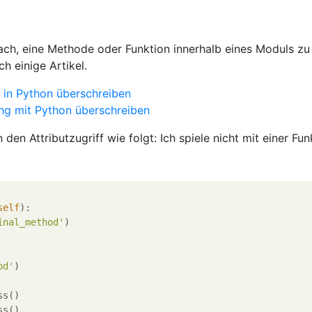
nfach, eine Methode oder Funktion innerhalb eines Moduls zu
ch einige Artikel.
n in Python überschreiben
ung mit Python überschreiben
den Attributzugriff wie folgt: Ich spiele nicht mit einer Fun
self
):
inal_method'
)

od'
)

s()

s()
