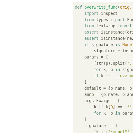
def
overwrite_func
(
orig,
import
 inspect

from
 types 
import
 Fu
from
 textwrap 
import
assert
 isinstance(or
assert
 isinstance(ne
if
 signature 
is
None
        signature = inspe
    params = [

        (str(p).split(
':
for
 k, p 
in
 sign
if
 k != 
'__overw
    ]

    default = {p.name: p
    anno = {p.name: p.an
    args_kwargs = [

        k 
if
 k[
0
] == 
'*'
for
 k, p 
in
 param
    ]

    signature_ = [

        (k + (
':anno["'
 