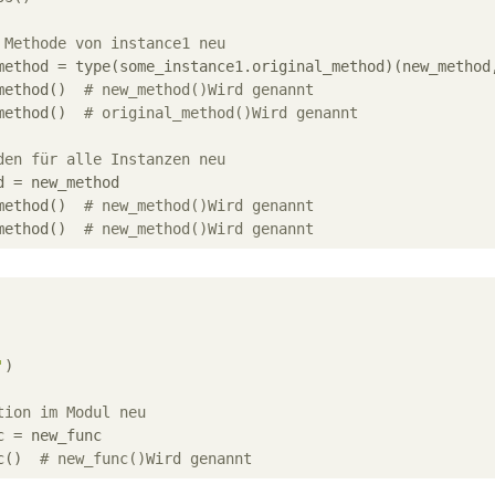
 Methode von instance1 neu
method = type(some_instance1.original_method)(new_method,
method()  
# new_method()Wird genannt
method()  
# original_method()Wird genannt
den für alle Instanzen neu
 = new_method

method()  
# new_method()Wird genannt
method()  
# new_method()Wird genannt
'
)

tion im Modul neu
 = new_func

c()  
# new_func()Wird genannt