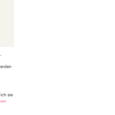
.
werden
.
ich sie
func