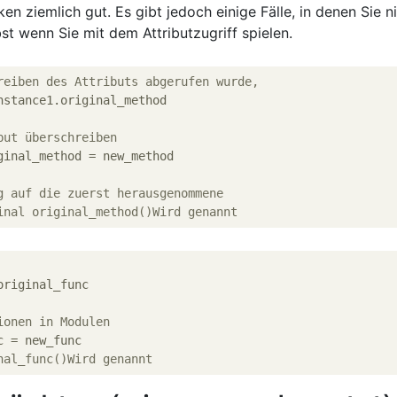
en ziemlich gut. Es gibt jedoch einige Fälle, in denen Sie n
st wenn Sie mit dem Attributzugriff spielen.
reiben des Attributs abgerufen wurde,
nstance1.original_method

but überschreiben
ginal_method = new_method

g auf die zuerst herausgenommene
inal original_method()Wird genannt
original_func

ionen in Modulen
 = new_func

nal_func()Wird genannt