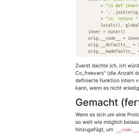
         + 
"\n def inner
         + 
','
.join(orig
         + 
"\n  return "
         locals(), global
    inner = outer()

    orig.__code__ = inner
    orig.__defaults__ = i
Zuerst dachte ich, ich würd
Co_freevars" (die Anzahl de
definierte Funktion intern
kann, wenn es nicht erledig
Gemacht (fer
Wenn es sich um eine Proto
so weit wie möglich belas
hinzugefügt, um
__code __