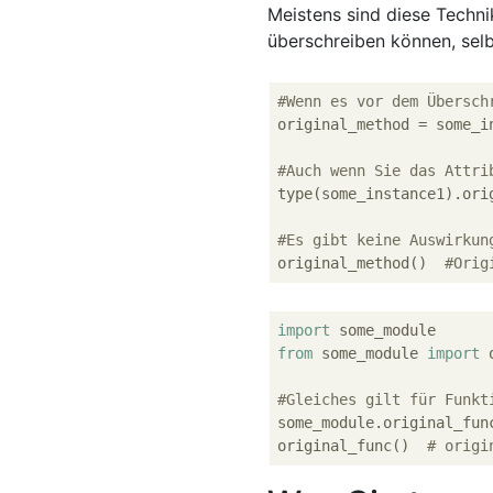
Meistens sind diese Technik
überschreiben können, selb
#Wenn es vor dem Übersch
original_method = some_i
#Auch wenn Sie das Attri
type(some_instance1).ori
#Es gibt keine Auswirkun
original_method()  
#Orig
import
from
 some_module 
import
 
#Gleiches gilt für Funkt
some_module.original_func
original_func()  
# origi