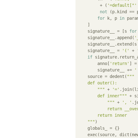
         + (
'=default["'
not
 (p.kind == 
for
 k, p 
in
 param
    ]

    signature__ = [s 
for
    signature__.append(
'
    signature__.extend(s
    signature__ = 
'('
 + 
if
 signature.return_
        anno[
'return'
] =
        signature__ += 
'
    source = dedent(
"""

    def outer():

        """
 + 
'='
.join(l
        def inner"""
 + s
            """
 + 
', '
.j
            return __ove
        return inner

    """
)

    globals_ = {}

    exec(source, dict(ne