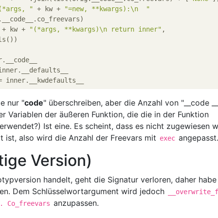
(*args, "
 + kw + 
"=new, **kwargs):\n  "
.__code__.co_freevars)

 + kw + 
"(*args, **kwargs)\n return inner"
,

s())

.__code__

nner.__defaults__

e nur "
code
" überschreiben, aber die Anzahl von "__code __
r Variablen der äußeren Funktion, die die in der Funktion
 verwendet?) Ist eine. Es scheint, dass es nicht zugewiesen 
t ist, also wird die Anzahl der Freevars mit
angepasst
exec
tige Version)
typversion handelt, geht die Signatur verloren, daher habe 
sen. Dem Schlüsselwortargument wird jedoch
__overwrite_
anzupassen.
. Co_freevars