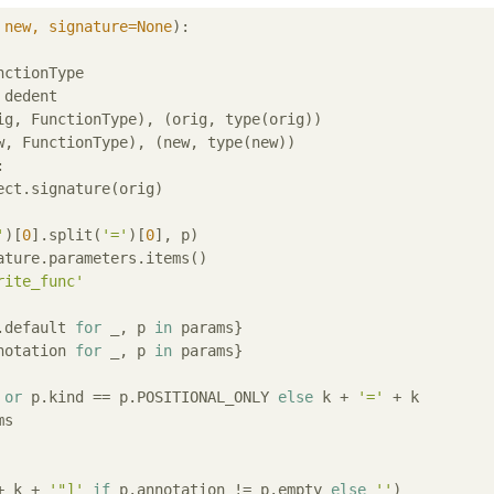
 new, signature=None
):
nctionType

 dedent

ig, FunctionType), (orig, type(orig))

w, FunctionType), (new, type(new))

:

ct.signature(orig)

'
)[
0
].split(
'='
)[
0
], p)

ature.parameters.items()

rite_func'
.default 
for
 _, p 
in
 params}

notation 
for
 _, p 
in
 params}

or
 p.kind == p.POSITIONAL_ONLY 
else
 k + 
'='
 + k 

s

+ k + 
'"]'
if
 p.annotation != p.empty 
else
''
)
