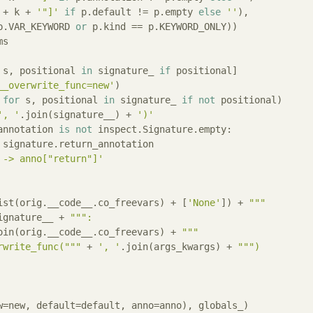
 + k + 
'"]'
if
 p.default != p.empty 
else
''
),

p.VAR_KEYWORD 
or
 p.kind == p.KEYWORD_ONLY))

s

 s, positional 
in
 signature_ 
if
 positional]

__overwrite_func=new'
)

 
for
 s, positional 
in
 signature_ 
if
not
 positional)

', '
.join(signature__) + 
')'
annotation 
is
not
 inspect.Signature.empty:

 signature.return_annotation

 -> anno["return"]'
ist(orig.__code__.co_freevars) + [
'None'
]) + 
"""

ignature__ + 
""":

oin(orig.__code__.co_freevars) + 
"""

rwrite_func("""
 + 
', '
.join(args_kwargs) + 
""")

w=new, default=default, anno=anno), globals_)
