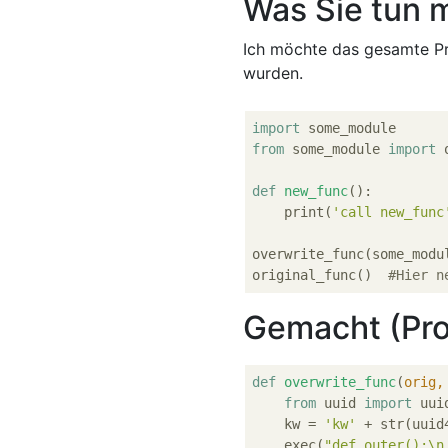
Was Sie tun 
Ich möchte das gesamte Pr
wurden.
import
from
 some_module 
import
 
def
new_func
():
    print(
'call new_func
overwrite_func(some_modu
original_func()  
#Hier n
Gemacht (Pro
def
overwrite_func
(
orig,
from
 uuid 
import
 uuid
    kw = 
'kw'
 + str(uuid
    exec(
"def outer():\n