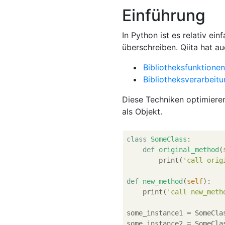
Einführung
In Python ist es relativ ei
überschreiben. Qiita hat au
Bibliotheksfunktione
Bibliotheksverarbeit
Diese Techniken optimieren 
als Objekt.
class
SomeClass
:
def
original_method
(
        print(
'call orig
def
new_method
(
self
):
    print(
'call new_meth
some_instance1 = SomeClas
some_instance2 = SomeClas