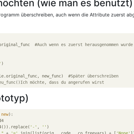
möchten (wie man es benutzt)
ogramm überschreiben, auch wenn die Attribute zuerst ab
original_func  
#Auch wenn es zuerst herausgenommen wurde
'
)

le.original_func, new_func)  
#Später überschreiben
eu_func()Ich möchte, dass du angerufen wirst
totyp)
 new
):
4

4()).replace(
'-'
, 
''
)

 "
 + 
'='
.join(list(orig.__code__.co_freevars) + [
'None'
]