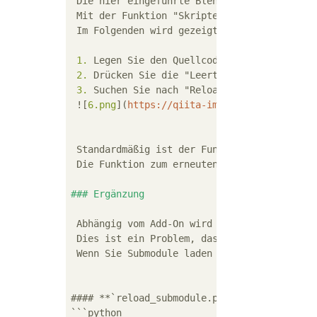
 Die hier eingeführte Blender-Funktion 
** "
 Mit der Funktion "Skripte neu laden" könne
 Im Folgenden wird gezeigt, wie Sie das Add
 1.
 2.
 3.
 Suchen Sie nach "Reload Scripts" und fü
 ![
6.png
](
https://qiita-image-store.s3.amaz
 Standardmäßig ist der Funktion "Skripte ne
 Die Funktion zum erneuten Laden von Skript
### Ergänzung
 Abhängig vom Add-On wird es möglicherweise
 Dies ist ein Problem, das dadurch verursac
 Wenn Sie Submodule laden möchten, wenn Sie
#### **`reload_submodule.py`**

```
python
