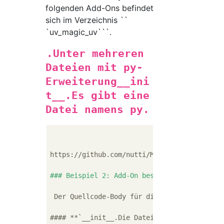
folgenden Add-Ons befindet
sich im Verzeichnis ``
`uv_magic_uv```.
.Unter mehreren
Dateien mit py-
Erweiterung__ini
t__.Es gibt eine
Datei namens py.
https://github.com/nutti/Magic-UV/archive/de
### Beispiel 2: Add-On bestehend aus einem 
 Der Quellcode-Body für die folgenden Add-O
#### **`__init__.Die Datei py existiert nich