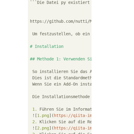
```
Die Datei py existiert nicht.

https://github.com/nutti/Mouse-Click-Merge/a
 Um festzustellen, ob ein Add-On aus mehrer
# Installation
## Methode 1: Verwenden Sie die Installatio
 So installieren Sie das Add-On im Fenster "
 Dies ist die Standardmethode zum Installie
 Wenn Sie ein Add-On installieren möchten, 
 Die Installationsmethode des Add-Ons mithi
 1.
 Führen Sie im Informationsbereich "Date
 ![
1.png
](
https://qiita-image-store.s3.amaz
 2.
 Klicken Sie auf die Registerkarte "Add-O
 ![
2.png
](
https://qiita-image-store.s3.amaz