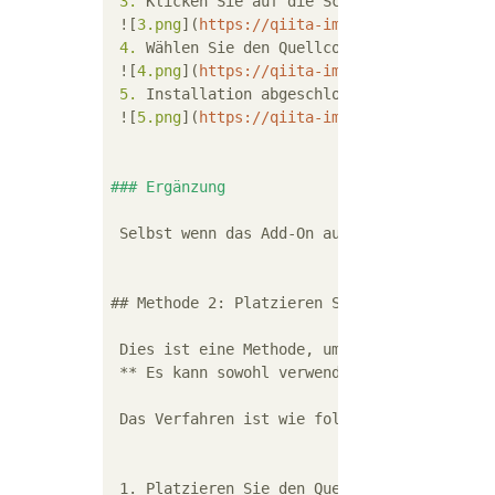
 3.
 Klicken Sie auf die Schaltfläche "Aus Da
 ![
3.png
](
https://qiita-image-store.s3.amaz
 4.
 Wählen Sie den Quellcode des zu install
 ![
4.png
](
https://qiita-image-store.s3.amaz
 5.
 Installation abgeschlossen

 ![
5.png
](
https://qiita-image-store.s3.amaz
### Ergänzung
 Selbst wenn das Add-On aus mehreren Quellc
## Methode 2: Platzieren Sie den Add-On-Quel
 Dies ist eine Methode, um den Quellcode de
 ** Es kann sowohl verwendet werden, wenn d
 Das Verfahren ist wie folgt.

 1. Platzieren Sie den Quellcode oder eine 