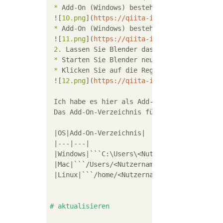
 *
 Add-On (Windows) bestehend aus einem einz
 ![
10.png
](
https://qiita-image-store.s3.ama
 *
 Add-On (Windows) bestehend aus mehreren Q
 ![
11.png
](
https://qiita-image-store.s3.ama
 2.
 *
 *
 Klicken Sie auf die Registerkarte "Aktua
 ![
12.png
](
https://qiita-image-store.s3.ama
 Ich habe es hier als Add-On-Verzeichnis ge
 Das Add-On-Verzeichnis für jedes Betriebssy
 |OS|Add-On-Verzeichnis|

 |---|---|

 |Windows|
```C:\Users\<Nutzername>\AppData\
 |Mac|
```/Users/<Nutzername>/Library/Applic
 |Linux|
```/home/<Nutzername>/.config/blend
# aktualisieren