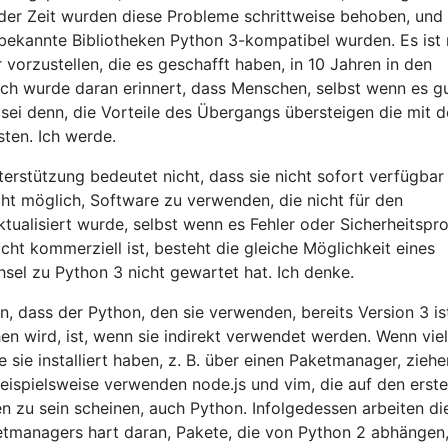
der Zeit wurden diese Probleme schrittweise behoben, und 
 bekannte Bibliotheken Python 3-kompatibel wurden. Es ist 
 vorzustellen, die es geschafft haben, in 10 Jahren in den
ch wurde daran erinnert, dass Menschen, selbst wenn es gut
sei denn, die Vorteile des Übergangs übersteigen die mit 
ten. Ich werde.
rstützung bedeutet nicht, dass sie nicht sofort verfügbar 
icht möglich, Software zu verwenden, die nicht für den
ualisiert wurde, selbst wenn es Fehler oder Sicherheitsp
icht kommerziell ist, besteht die gleiche Möglichkeit eines
sel zu Python 3 nicht gewartet hat. Ich denke.
n, dass der Python, den sie verwenden, bereits Version 3 is
hen wird, ist, wenn sie indirekt verwendet werden. Wenn vie
 sie installiert haben, z. B. über einen Paketmanager, ziehe
ispielsweise verwenden node.js und vim, die auf den erste
n zu sein scheinen, auch Python. Infolgedessen arbeiten di
etmanagers hart daran, Pakete, die von Python 2 abhängen