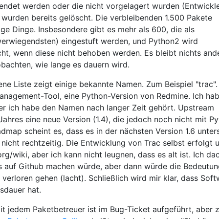
wendet werden oder die nicht vorgelagert wurden (Entwickle
 wurden bereits gelöscht. Die verbleibenden 1.500 Pakete
ige Dinge. Insbesondere gibt es mehr als 600, die als
erwiegendsten) eingestuft werden, und Python2 wird
cht, wenn diese nicht behoben werden. Es bleibt nichts and
obachten, wie lange es dauern wird.
fene Liste zeigt einige bekannte Namen. Zum Beispiel "trac".
Management-Tool, eine Python-Version von Redmine. Ich ha
ber ich habe den Namen nach langer Zeit gehört. Upstream
Jahres eine neue Version (1.4), die jedoch noch nicht mit P
admap scheint es, dass es in der nächsten Version 1.6 unter
 nicht rechtzeitig. Die Entwicklung von Trac selbst erfolgt 
rg/wiki, aber ich kann nicht leugnen, dass es alt ist. Ich da
es auf Github machen würde, aber dann würde die Bedeutu
e verloren gehen (lacht). Schließlich wird mir klar, dass Sof
sdauer hat.
 jedem Paketbetreuer ist im Bug-Ticket aufgeführt, aber z