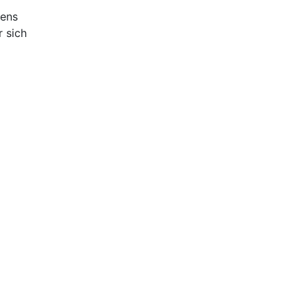
dens
r sich