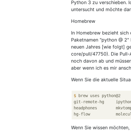
Python 3 zu verschieben. 
untersucht und möchte dar
Homebrew
In Homebrew bezieht sich 
Paketnamen "python @ 2" b
neuen Jahres [wie folgt]
core/pull/47750). Die Pull
noch davon ab und müssen 
aber wenn ich es mir ansch
Wenn Sie die aktuelle Situa
$
 brew uses python@2
git-remote-hg     ipytho
headphones        mkvtom
Wenn Sie wissen möchten, o