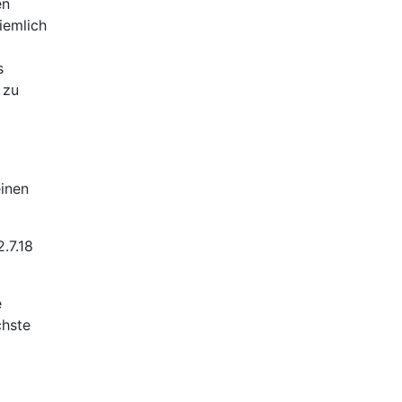
en
iemlich
s
 zu
einen
2.7.18
e
chste