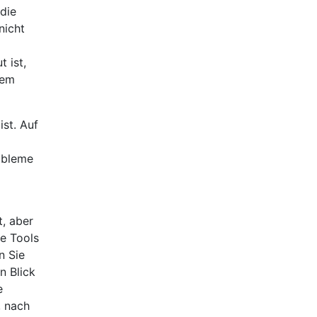
die
nicht
 ist,
dem
ist. Auf
robleme
t, aber
le Tools
n Sie
n Blick
e
, nach