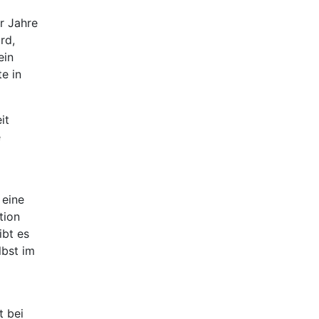
r Jahre
rd,
ein
te in
it
e
 eine
tion
ibt es
lbst im
t bei