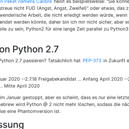
ein Paket namens Calibre
heißt es beispielsweise: "Sie könn
rstreue nicht FUD (Angst, Angst, Zweifel)" oder etwas, das z
chwenderische Arbeit, die nicht erledigt werden würde, wenn
endet werden könnte, daher bin ich mir nicht sicher, aber e
ile zu sein, Python2 für eine lange Zeit parallel zu Python3
von Python 2.7
Python 2.7 passieren? Tatsächlich hat
PEP-373
in Zukunft 
nuar 2020 --2.7.18 Freigabekandidat ... Anfang April 2020 --
... Mitte April 2020
im Januar gestoppt, aber es scheint, dass es nur eine letzt
ebrew wird Python @ 2 nicht mehr löschen, sodass die nä
ise eine Phantomversion ist.
ssung