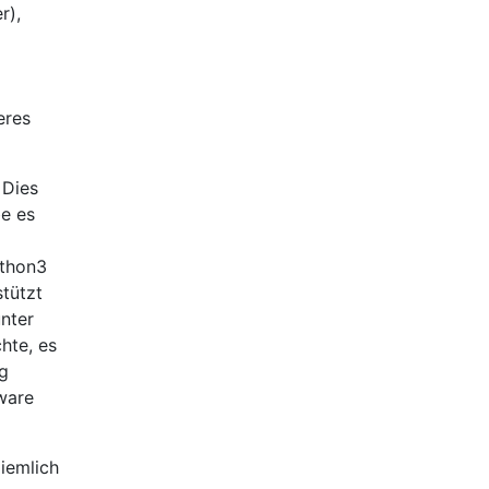
r),
eres
 Dies
be es
ython3
stützt
unter
chte, es
ng
tware
iemlich