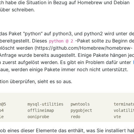
Ich habe die Situation in Bezug auf Homebrew und Debian
über schreiben.
das Paket "python" auf python3, und python2 wird unter 
ereitgestellt. Dieses
-Paket sollte zu Beginn d
python @ 2
 gelöscht werden (https://github.com/Homebrew/homebrew-
-Anfrage wurde bereits ausgestellt. Einige Pakete hängen j
zuerst aufgelöst werden. Es gibt ein Problem dafür unter
aue, werden einige Pakete immer noch nicht unterstützt.
tion überprüfen, sieht es so aus.
n@5         mysql-utilities   pwntools          terminato
p4          offlineimap       pygobject         volatilit
b eines dieser Elemente das enthält, was Sie installiert ha