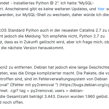
ndet - installiertes Python @ 2". Ich hatte "MySQL-
rt. Anscheinend gibt es keine weiteren Updates, und
hier
s
 werden, zur MySQL-Shell zu wechseln, daher würde ich die
OS Standard Python auch in der neuesten Catalina 2.7 zu s
int jedoch die Meldung "Ich empfehle nicht, Python 2.7 zu
t, dass es in Zukunft gelöscht wird, aber ich frage mich, o
is die nächste Version herauskommt.
hon2 zu entfernen. Debian hat jedoch eine lange Geschicht
ten, was die Dinge komplizierter macht. Die Pakete, die v
troffen sind, sind im Fehlerverwaltungssystem von Debian
oval" ([Fehler mit py2removal ") (https://bugs.debian.org/c
hnet. .cgi? tag = py2removal; users =
debian-
, die Gesamtzahl beträgt 3.443. Davon wurden 1.960 gelöst.
d noch offen.