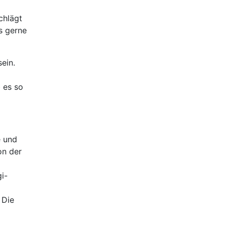
chlägt
s gerne
ein.
b es so
e und
on der
gi-
 Die