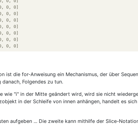
0, 0, 0]
0, 0, 0]
0, 0, 0]
0, 0, 0]
0, 0, 0]
0, 0, 0]
0, 0, 0]
0, 0, 0]
on ist die for-Anweisung ein Mechanismus, der über Seque
tig danach, Folgendes zu tun.
te wie "i" in der Mitte geändert wird, wird sie nicht wieder
objekt in der Schleife von innen anhängen, handelt es sic
ten aufgeben ... Die zweite kann mithilfe der Slice-Notatio