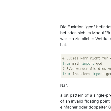
Die Funktion "gcd" befinde
befinden sich im Modul "Br
war ein ziemlicher Wettkam
hat.
# 3.Dies kann nicht für 
from
 math 
import
# 3.Verwenden Sie dies v
from
 fractions 
import
NaN
a bit pattern of a single-p
of an invalid floating poi
einfacher oder doppelter G