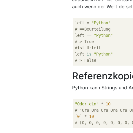
auch wenn der Wert derselb
left = 
"Python"
# ==Beurteilung
left == 
"Python"
# > True
#ist Urteil
left 
is
"Python"
# > False
Referenzkopi
Python kann Strings und A
"Oder ein"
 * 
10
# 'Ora Ora Ora Ora Ora O
[
0
] * 
10
# [0, 0, 0, 0, 0, 0, 0, 