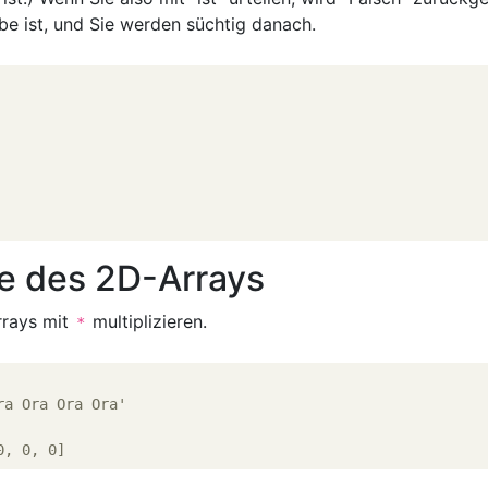
e ist, und Sie werden süchtig danach.
e des 2D-Arrays
rrays mit
multiplizieren.
*
ra Ora Ora Ora'
0, 0, 0]