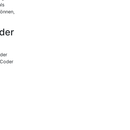
ls
können,
der
oder
tCoder