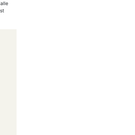
alle
st