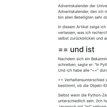
Adventskalender der Univer
Adventskalender, den ich m
bin allen Beteiligten sehr 
In diesem Artikel zeige i
verlassen, was ich recherc
selbst zurückblicken und a
== und ist
Nachdem sich ein Bekannte
schreiben, sagte er: "In Pyt
Und ich habe alle "==" durch
== Verhaltensunterschied z
bestimmt, ob die Objekt-ID
Selbst wenn die Python-Ze
unterschiedlich sein. (Ich
Japanisch mit "ist" seltsam