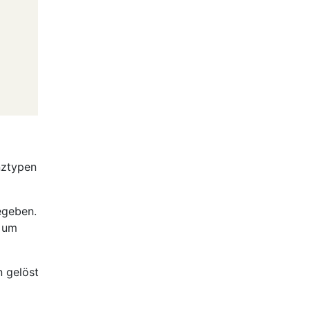
nztypen
gegeben.
h um
n gelöst