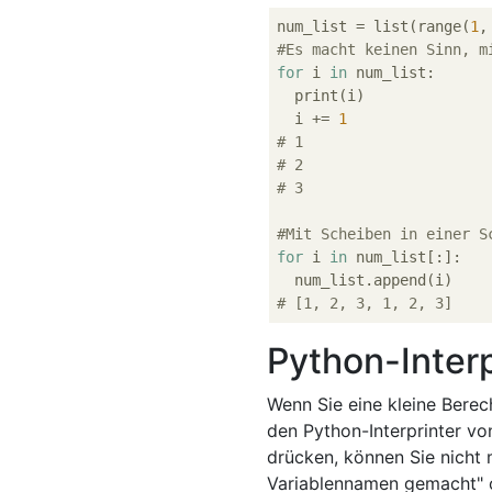
num_list = list(range(
1
,
#Es macht keinen Sinn, m
for
 i 
in
 num_list:

  print(i)

  i += 
1
# 1
# 2
# 3
#Mit Scheiben in einer S
for
 i 
in
 num_list[:]:

# [1, 2, 3, 1, 2, 3]
Python-Inter
Wenn Sie eine kleine Bere
den Python-Interprinter vo
drücken, können Sie nicht 
Variablennamen gemacht" od