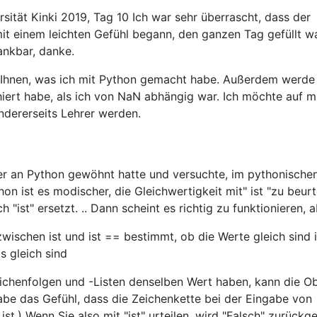
sität Kinki 2019, Tag 10 Ich war sehr überrascht, dass der
it einem leichten Gefühl begann, den ganzen Tag gefüllt wa
dankbar, danke.
ch Ihnen, was ich mit Python gemacht habe. Außerdem werde
hiert habe, als ich von NaN abhängig war. Ich möchte auf m
ndererseits Lehrer werden.
r an Python gewöhnt hatte und versuchte, im pythonischen 
hon ist es modischer, die Gleichwertigkeit mit" ist "zu beurte
 "ist" ersetzt. .. Dann scheint es richtig zu funktionieren, ab
wischen ist und ist == bestimmt, ob die Werte gleich sind 
s gleich sind
ichenfolgen und -Listen denselben Wert haben, kann die Ob
 habe das Gefühl, dass die Zeichenkette bei der Eingabe von
 ist.) Wenn Sie also mit "ist" urteilen, wird "Falsch" zurück