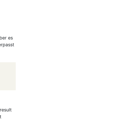
ber es
erpasst
result
t