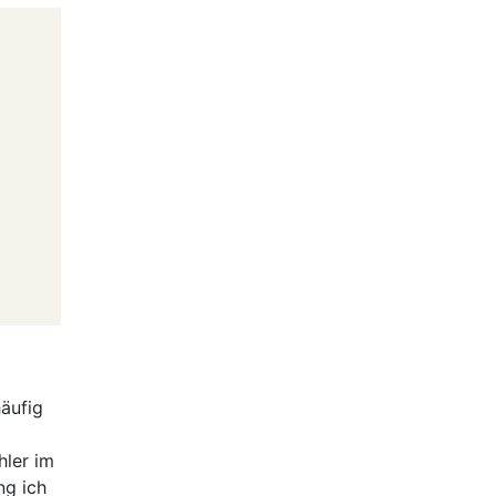
äufig
hler im
ng ich