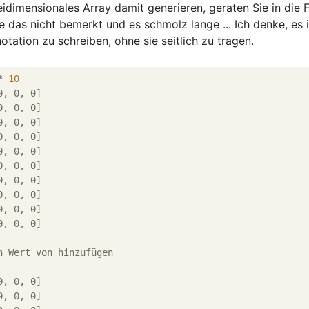
idimensionales Array damit generieren, geraten Sie in die F
e das nicht bemerkt und es schmolz lange ... Ich denke, es i
notation zu schreiben, ohne sie seitlich zu tragen.
* 
10
0, 0, 0]
0, 0, 0]
0, 0, 0]
0, 0, 0]
0, 0, 0]
0, 0, 0]
0, 0, 0]
0, 0, 0]
0, 0, 0]
0, 0, 0]
n Wert von hinzufügen
0, 0, 0]
0, 0, 0]