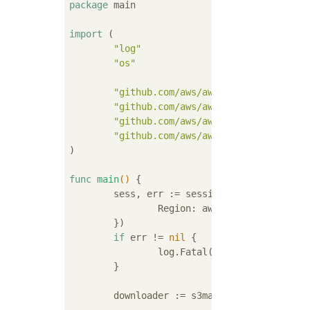
package
 main

import
 (

"log"
"os"
"github.com/aws/aws-sdk-go/aws"
"github.com/aws/aws-sdk-go/aws/sess
"github.com/aws/aws-sdk-go/service/
"github.com/aws/aws-sdk-go/service/
)

func
main
()
 {

	sess, err := session.NewSession(&aws.Config{

		Region: aws.String(
"ap-nort
	})

if
 err != 
nil
 {

		log.Fatal(err)

	}

	downloader := s3manager.NewDownloader(sess)
