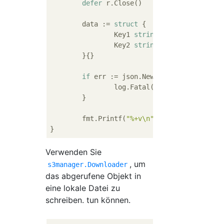
defer
 r.Close()

	data := 
struct
 {

		Key1 
string
		Key2 
string
	}{}

if
 err := json.NewDecoder(r).Decode
		log.Fatal(err)

	}

	fmt.Printf(
"%+v\n"
, data)

Verwenden Sie
, um
s3manager.Downloader
das abgerufene Objekt in
eine lokale Datei zu
schreiben. tun können.