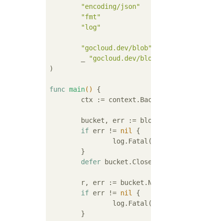
"encoding/json"
"fmt"
"log"
"gocloud.dev/blob"
	_ 
"gocloud.dev/blob/s3blob"
)

func
main
()
 {

	ctx := context.Background()

	bucket, err := blob.OpenBucket(ctx,
if
 err != 
nil
 {

		log.Fatal(err)

	}

defer
 bucket.Close()

	r, err := bucket.NewReader(ctx, 
"sa
if
 err != 
nil
 {

		log.Fatal(err)

	}
