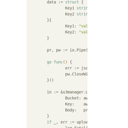
	data := 
struct
 {

		Key1 
string
		Key2 
string
	}{

		Key1: 
"value1"
,

		Key2: 
"value2"
,

	}

	pr, pw := io.Pipe()

go
func
()
 {

		err := json.NewEncoder(pw).Encode(data)

		pw.CloseWithError(err)

	}()

	in := &s3manager.UploadInput{

		Bucket: aws.String(
"bucket"
		Key:    aws.String(
"sample.
		Body:   pr,

	}

if
 _, err := uploader.Upload(in); e