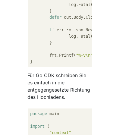
		log.Fatal(err)

	}

defer
 out.Body.Close()

if
 err := json.NewDecoder(out.Body)
		log.Fatal(err)

	}

	fmt.Printf(
"%+v\n"
, data)

Für Go CDK schreiben Sie
es einfach in die
entgegengesetzte Richtung
des Hochladens.
package
 main

import
 (

"context"