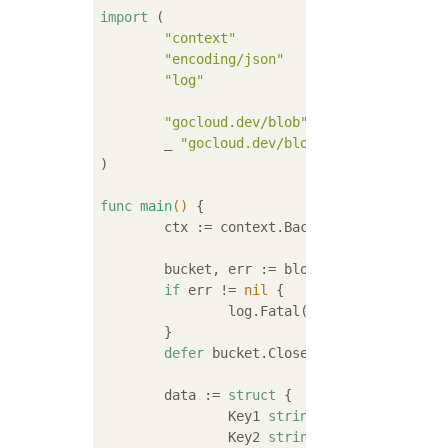
import
 (

"context"
"encoding/json"
"log"
"gocloud.dev/blob"
	_ 
"gocloud.dev/blob/s3blob"
)

func
main
()
 {

	ctx := context.Background()

	bucket, err := blob.OpenBucket(ctx,
if
 err != 
nil
 {

		log.Fatal(err)

	}

defer
 bucket.Close()

	data := 
struct
 {

		Key1 
string
		Key2 
string