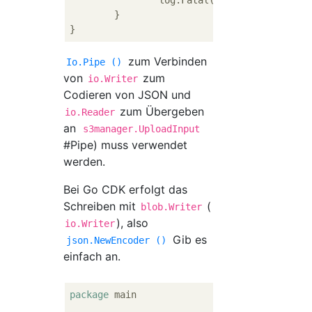
		log.Fatal(err)

	}

zum Verbinden
Io.Pipe ()
von
zum
io.Writer
Codieren von JSON und
zum Übergeben
io.Reader
an
s3manager.UploadInput
#Pipe) muss verwendet
werden.
Bei Go CDK erfolgt das
Schreiben mit
(
blob.Writer
), also
io.Writer
Gib es
json.NewEncoder ()
einfach an.
package
 main
