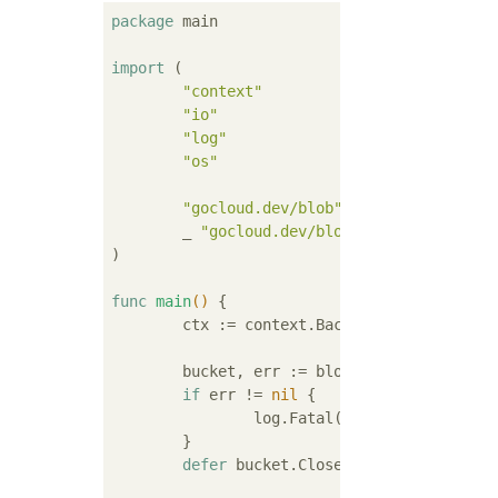
package
 main

import
 (

"context"
"io"
"log"
"os"
"gocloud.dev/blob"
	_ 
"gocloud.dev/blob/s3blob"
)

func
main
()
 {

	ctx := context.Background()

	bucket, err := blob.OpenBucket(ctx,
if
 err != 
nil
 {

		log.Fatal(err)

	}

defer
 bucket.Close()
