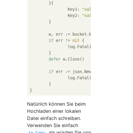
	}{

		Key1: 
"value1"
,

		Key2: 
"value2"
,

	}

	w, err := bucket.NewWriter(ctx, 
"sa
if
 err != 
nil
 {

		log.Fatal(err)

	}

defer
 w.Close()

if
 err := json.NewEncoder(w).Encode
		log.Fatal(err)

	}

Natürlich können Sie beim
Hochladen einer lokalen
Datei einfach schreiben.
Verwenden Sie einfach
, als würden Sie von
io.Copy