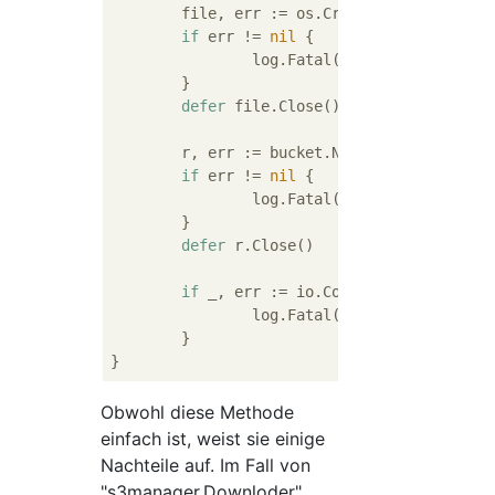
	file, err := os.Create(
"sample.txt"
if
 err != 
nil
 {

		log.Fatal(err)

	}

defer
 file.Close()

	r, err := bucket.NewReader(ctx, 
"sa
if
 err != 
nil
 {

		log.Fatal(err)

	}

defer
 r.Close()

if
 _, err := io.Copy(file, r); err 
		log.Fatal(err)

	}

Obwohl diese Methode
einfach ist, weist sie einige
Nachteile auf. Im Fall von
"s3manager.Downloder"