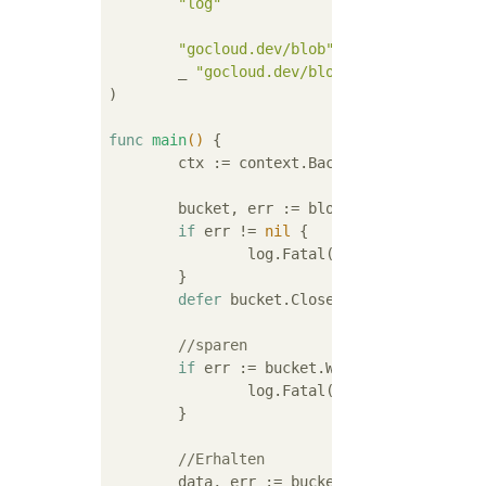
"log"
"gocloud.dev/blob"
	_ 
"gocloud.dev/blob/gcsblob"
)

func
main
()
 {

	ctx := context.Background()

	bucket, err := blob.OpenBucket(ctx,
if
 err != 
nil
 {

		log.Fatal(err)

	}

defer
 bucket.Close()

//sparen
if
 err := bucket.WriteAll(ctx, 
"sam
		log.Fatal(err)

	}

//Erhalten
	data, err := bucket.ReadAll(ctx, 
"s