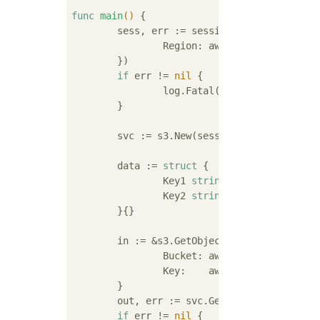
func
main
()
 {

	sess, err := session.NewSession(&aws.Config{

		Region: aws.String(
"ap-nort
	})

if
 err != 
nil
 {

		log.Fatal(err)

	}

	svc := s3.New(sess)

	data := 
struct
 {

		Key1 
string
		Key2 
string
	}{}

	in := &s3.GetObjectInput{

		Bucket: aws.String(
"bucket"
		Key:    aws.String(
"sample.
	}

	out, err := svc.GetObject(in)

if
 err != 
nil
 {
