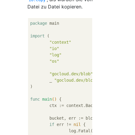
Datei zu Datei kopieren.
package
 main

import
 (

"context"
"io"
"log"
"os"
"gocloud.dev/blob"
	_ 
"gocloud.dev/blob/s3blob"
)

func
main
()
 {

	ctx := context.Background()

	bucket, err := blob.OpenBucket(ctx,
if
 err != 
nil
 {

		log.Fatal(err)
