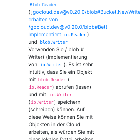
Blob.Reader
([
gocloud.dev@v0.20.0
/blob#Bucket.NewWrite
erhalten von
/
gocloud.dev@v0.20.0
/blob#Bet)
Implementiert
)
io.Reader
und
blob.Writer
Verwenden Sie / blob #
Writer) (Implementierung
von
). Es ist sehr
io.Writer
intuitiv, dass Sie ein Objekt
mit
(
blob.Reader
) abrufen (lesen)
io.Reader
und mit
io.Writer
(
) speichern
io.Writer
(schreiben) können. Auf
diese Weise können Sie mit
Objekten in der Cloud
arbeiten, als würden Sie mit
einer lokalen Datei arbeiten.