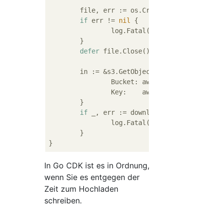
	file, err := os.Create(
"sample.txt"
if
 err != 
nil
 {

		log.Fatal(err)

	}

defer
 file.Close()

	in := &s3.GetObjectInput{

		Bucket: aws.String(
"bucket"
		Key:    aws.String(
"sample.
	}

if
 _, err := downloader.Download(fi
		log.Fatal(err)

	}

In Go CDK ist es in Ordnung,
wenn Sie es entgegen der
Zeit zum Hochladen
schreiben.