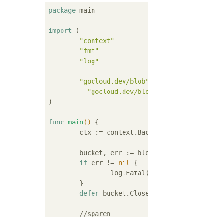
package
 main

import
 (

"context"
"fmt"
"log"
"gocloud.dev/blob"
	_ 
"gocloud.dev/blob/s3blob"
)

func
main
()
 {

	ctx := context.Background()

	bucket, err := blob.OpenBucket(ctx,
if
 err != 
nil
 {

		log.Fatal(err)

	}

defer
 bucket.Close()

//sparen