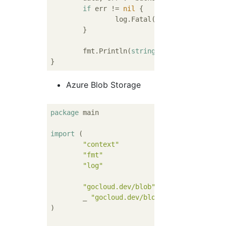
if
 err != 
nil
 {

		log.Fatal(err)

	}

	fmt.Println(
string
(data))

Azure Blob Storage
package
 main

import
 (

"context"
"fmt"
"log"
"gocloud.dev/blob"
	_ 
"gocloud.dev/blob/azureblob"
)
