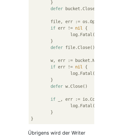
	}

defer
 bucket.Close()

	file, err := os.Open(
"sample.txt"
)

if
 err != 
nil
 {

		log.Fatal(err)

	}

defer
 file.Close()

	w, err := bucket.NewWriter(ctx, 
"sa
if
 err != 
nil
 {

		log.Fatal(err)

	}

defer
 w.Close()

if
 _, err := io.Copy(w, file); err 
		log.Fatal(err)

	}

Übrigens wird der Writer