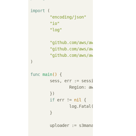
import
 (

"encoding/json"
"io"
"log"
"github.com/aws/aws-sdk-go/aws"
"github.com/aws/aws-sdk-go/aws/sess
"github.com/aws/aws-sdk-go/service/
)

func
main
()
 {

	sess, err := session.NewSession(&aws.Config{

		Region: aws.String(
"ap-nort
	})

if
 err != 
nil
 {

		log.Fatal(err)

	}

	uploader := s3manager.NewUploader(sess)
