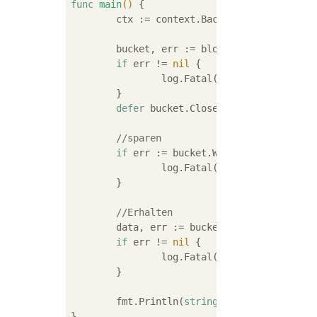
func
main
()
 {

	ctx := context.Background()

	bucket, err := blob.OpenBucket(ctx,
if
 err != 
nil
 {

		log.Fatal(err)

	}

defer
 bucket.Close()

//sparen
if
 err := bucket.WriteAll(ctx, 
"sam
		log.Fatal(err)

	}

//Erhalten
	data, err := bucket.ReadAll(ctx, 
"s
if
 err != 
nil
 {

		log.Fatal(err)

	}

	fmt.Println(
string
(data))
