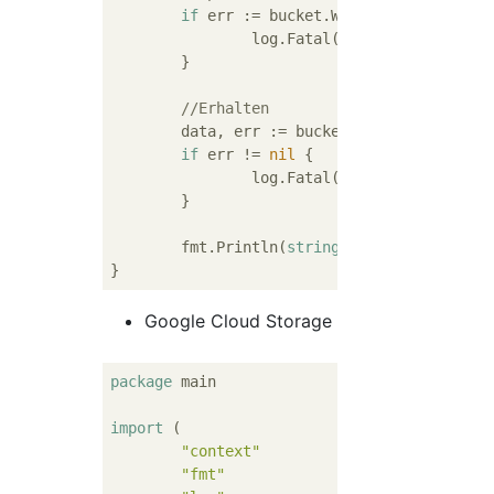
if
 err := bucket.WriteAll(ctx, 
"sam
		log.Fatal(err)

	}

//Erhalten
	data, err := bucket.ReadAll(ctx, 
"s
if
 err != 
nil
 {

		log.Fatal(err)

	}

	fmt.Println(
string
(data))

Google Cloud Storage
package
 main

import
 (

"context"
"fmt"