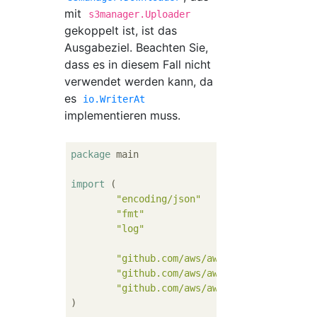
mit
s3manager.Uploader
gekoppelt ist, ist das
Ausgabeziel. Beachten Sie,
dass es in diesem Fall nicht
verwendet werden kann, da
es
io.WriterAt
implementieren muss.
package
 main

import
 (

"encoding/json"
"fmt"
"log"
"github.com/aws/aws-sdk-go/aws"
"github.com/aws/aws-sdk-go/aws/sess
"github.com/aws/aws-sdk-go/service/
)
