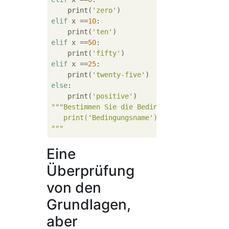
    print(
'zero'
elif
 x ==
10
:

    print(
'ten'
elif
 x ==
50
:

    print(
'fifty'
elif
 x ==
25
:

    print(
'twenty-five'
else
:

    print(
'positive'
"""Bestimmen Sie die Bedingungen für den Ver
   print('Bedingungsname')

"""
Eine
Überprüfung
von den
Grundlagen,
aber