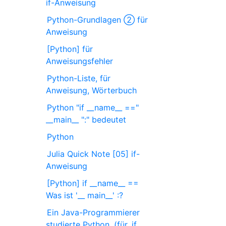
if-Anweisung
Python-Grundlagen ② für
Anweisung
[Python] für
Anweisungsfehler
Python-Liste, für
Anweisung, Wörterbuch
Python "if __name__ =="
__main__ ":" bedeutet
Python
Julia Quick Note [05] if-
Anweisung
[Python] if __name__ ==
Was ist '__ main__' :?
Ein Java-Programmierer
studierte Python. (für, if,