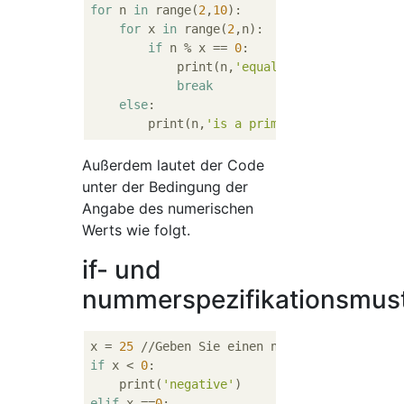
for
 n 
in
 range(
2
,
10
):

for
 x 
in
 range(
2
,n):

if
 n % x == 
0
:

            print(n,
'equals'
,x,
'*'
,n//x)

break
else
:

        print(n,
'is a prime number'
Außerdem lautet der Code
unter der Bedingung der
Angabe des numerischen
Werts wie folgt.
if- und
nummerspezifikationsmus
x = 
25
if
 x < 
0
:

    print(
'negative'
elif
 x ==
0
:
